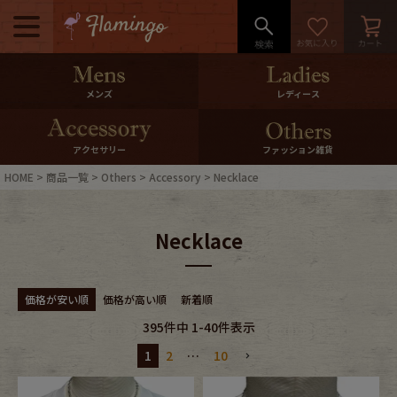
メニュー
500pt＆10％Offクーポンプレゼン
メンズ
レディース
ト
10％0ffクーポンプレゼント
アクセサリー
ファッション雑貨
HOME
商品一覧
Others
Accessory
Necklace
ログイン・会員登録
LINE ID連携
Necklace
お気に入り
マイページ
ご利用ガイド
International Shipping
価格が安い順
価格が高い順
新着順
395
件中
1
-
40
件表示
店舗紹介
特集一覧
1
2
…
10