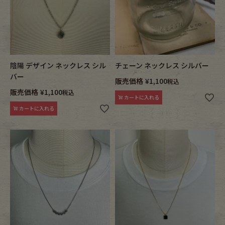
Fafatt
Kidswear
小物・アクセサリーから探す
陰陽 デザイン ネックレス シル
チェーン ネックレス シルバー
バー
販売価格
¥
1,100
税込
Eye Wear
Cap
販売価格
¥
1,100
税込
カートに入れる
カートに入れる
Bag
Stall・Scarf
Accessory
Shoes
Belt
antique goods
Keyring
vintage bicycle
FAFATT