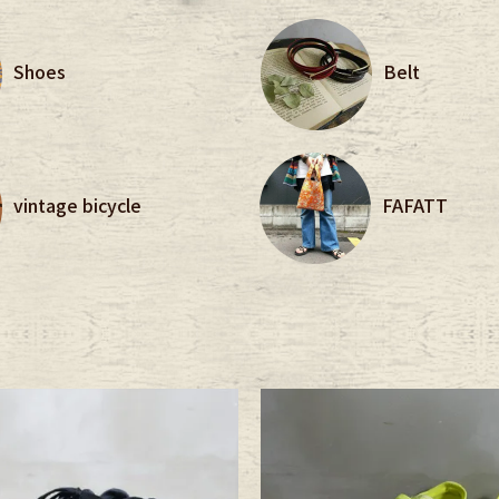
CK
Shoes
Belt
す
vintage bicycle
FAFATT
探す
ms