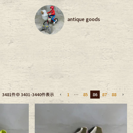
antique goods
1
…
85
86
87
88
3481
件中
3401
-
3440
件表示