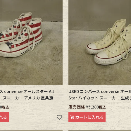
 converse オールスター All
USED コンバース converse オー
ット スニーカー アメリカ 星条旗
Star ハイカット スニーカー 生成
0
販売価格
¥
5,280
税込
税込
れる
カートに入れる