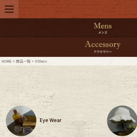
メニュー
500pt＆10％Offク
メンズ
10％0ffクーポンプ
アクセサリー
ログイン・会員登録
LINE ID
HOME
商品一覧
Others
お気に入り
マイペー
ご利用ガイド
Internati
店舗紹介
特集一覧
Eye Wear
ブランドから探す
スタッフ