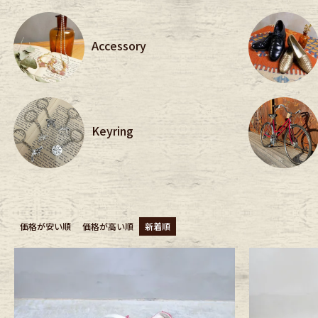
年代から探す
古着卸DO
Accessory
メンズ商品カテゴリーから探
Keyring
Tops
Outer
Bottoms
Fafatt
価格が安い順
価格が高い順
新着順
レディース商品カテゴリーから
Tops
Botto