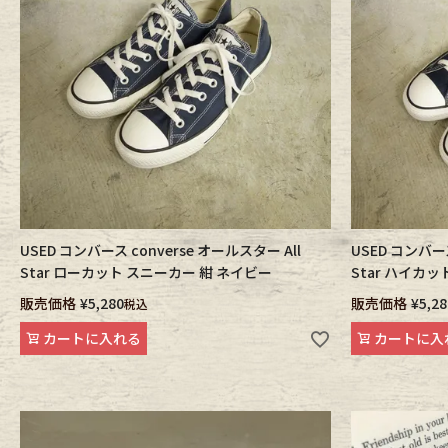
Belt
antiqu
Keyring
vintag
FAFATT
USED コンバース converse オールスター All
USED コンバース
Star ローカット スニーカー 紺 ネイビー
Star ハイカ
販売価格
¥
5,280
販売価格
¥
5,28
税込
カートに入れる
カートに入