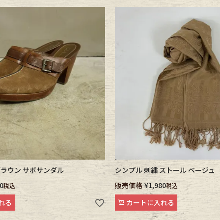
 ブラウン サボサンダル
シンプル 刺繍 ストール ベージュ
0
販売価格
¥
1,980
税込
税込
れる
カートに入れる