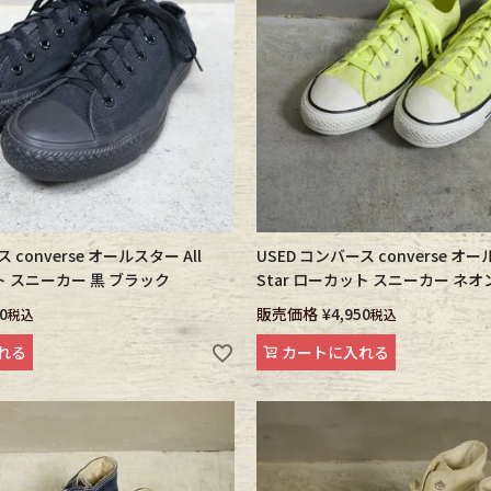
ece
ear
す
 converse オールスター All
USED コンバース converse オー
ット スニーカー 黒 ブラック
Star ローカット スニーカー ネ
0
販売価格
¥
4,950
税込
税込
れる
カートに入れる
Scarf