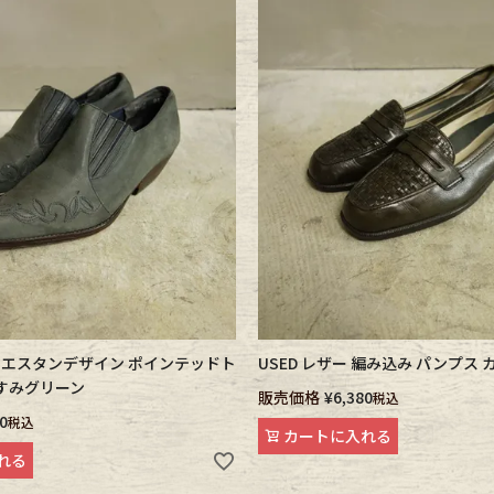
 ウエスタンデザイン ポインテッドト
USED レザー 編み込み パンプス 
くすみグリーン
販売価格
¥
6,380
税込
0
税込
カートに入れる
れる