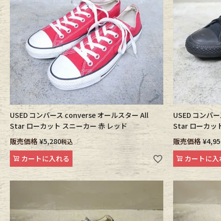
Outer
One Pi
Fafatt
Kidsw
小物・アクセサリーから探
USED コンバース converse オールスター All
USED コンバース
Star ローカット スニーカー 赤 レッド
Star ローカ
Eye Wear
Cap
販売価格
¥
5,280
販売価格
¥
4,95
税込
カートに入れる
カートに入
Bag
Stall・
Accessory
Shoes