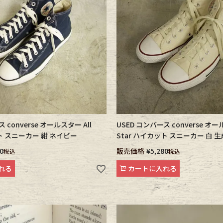
e goods
e bicycle
 converse オールスター All
USED コンバース converse オー
ット スニーカー 紺 ネイビー
Star ハイカット スニーカー 白 
0
販売価格
¥
5,280
税込
税込
れる
カートに入れる