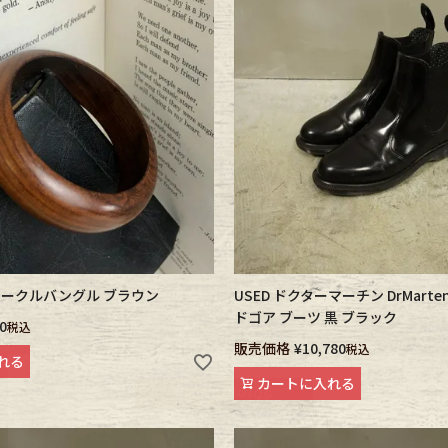
 サークルバングル ブラウン
USED ドクターマーチン DrMarte
ドゴア ブーツ 黒 ブラック
0
税込
販売価格
¥
10,780
税込
れる
カートに入れる