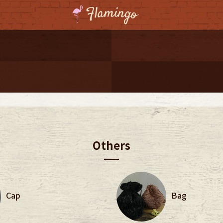
ーポンプレゼント
レゼント
連携
ジ
Others
onal Shipping
Cap
Bag
コーディネート