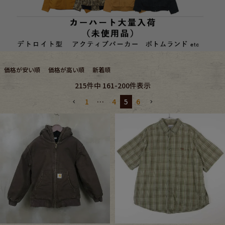
ブランドから探す
スタッフコーディネート
年代から探す
古着卸DOCK
‹
›
SPECIAL VISUAL
Carhartt
価格が安い順
価格が高い順
新着順
メンズ商品カテゴリーから探す
1889年にアメリカ・デトロイトで創業された老舗ワークウェアブランド
215
件中
161
-
200
件表示
人気のアクティブパーカー型やでデトロイト型など
一部未使用品のCarharttアイテムが複数入荷。
1
…
4
5
6
Tops
Outer
Bottoms
Fafatt
レディース商品カテゴリーから探す
Tops
Bottoms
Outer
One Piece