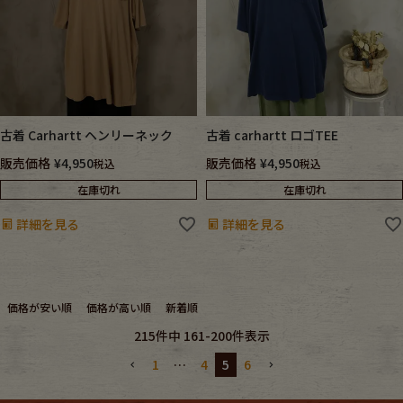
古着 Carhartt ヘンリーネック
古着 carhartt ロゴTEE
販売価格
¥
4,950
販売価格
¥
4,950
税込
税込
在庫切れ
在庫切れ
詳細を見る
詳細を見る
価格が安い順
価格が高い順
新着順
215
件中
161
-
200
件表示
1
…
4
5
6