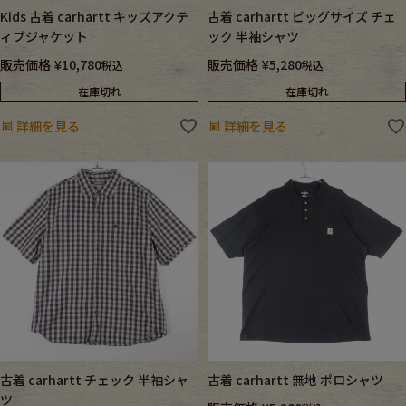
Kids 古着 carhartt キッズアクテ
古着 carhartt ビッグサイズ チェ
ィブジャケット
ック 半袖シャツ
Fafatt
Kidswear
販売価格
¥
10,780
販売価格
¥
5,280
税込
税込
在庫切れ
在庫切れ
小物・アクセサリーから探す
詳細を見る
詳細を見る
Eye Wear
Cap
Bag
Stall・Scarf
Accessory
Shoes
Belt
antique goods
Keyring
vintage bicycle
古着 carhartt チェック 半袖シャ
古着 carhartt 無地 ポロシャツ
FAFATT
ツ