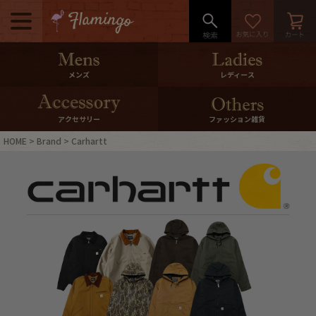
メニュー
500pt＆10％Offクーポンプレゼン
メンズ
レディース
ト
10％0ffクーポンプレゼント
アクセサリー
ファッション雑貨
HOME
Brand
Carhartt
ログイン・会員登録
LINE ID連携
お気に入り
マイページ
ご利用ガイド
International Shipping
店舗紹介
特集一覧