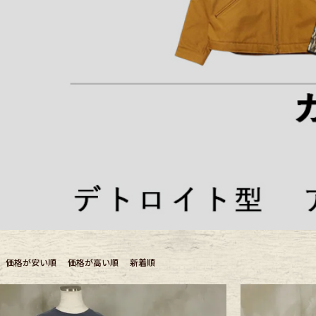
Outer
One Pi
Fafatt
Kidsw
小物・アクセサリーから探
Eye Wear
Cap
‹
Bag
Stall・
SPECIAL VISUAL
Carhartt
価格が安い順
価格が高い順
新着順
Accessory
Shoes
1889年にアメリカ・デトロイトで創業された老舗ワークウェアブ
人気のアクティブパーカー型やでデトロイト型など