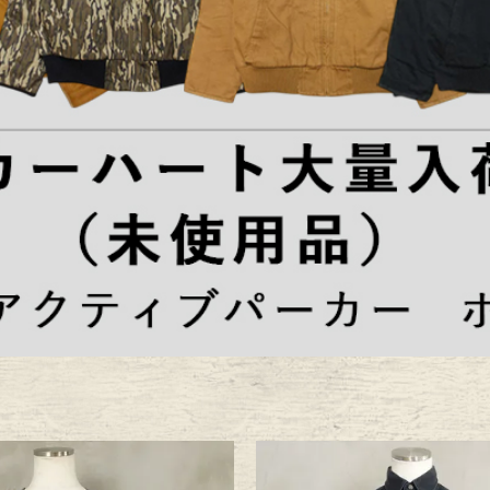
ece
ear
す
Scarf
ランド