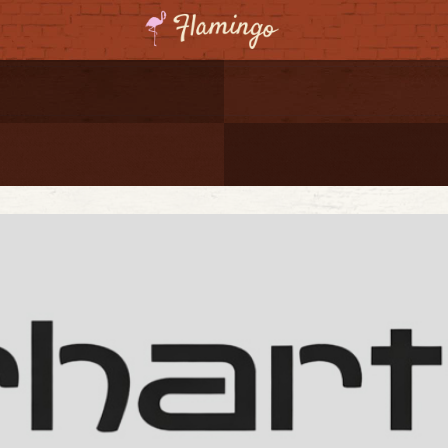
ーポンプレゼント
レゼント
連携
ジ
onal Shipping
コーディネート