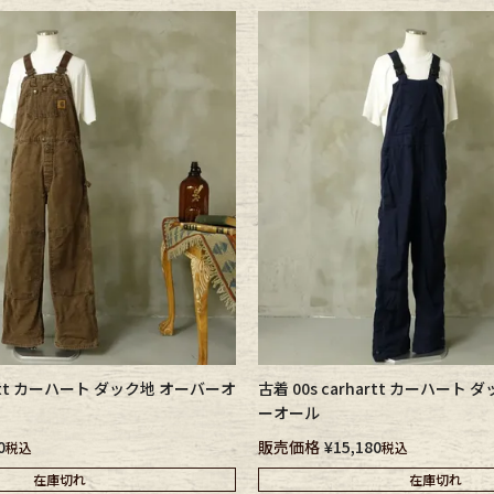
hartt カーハート ダック地 オーバーオ
古着 00s carhartt カーハート 
ーオール
0
販売価格
¥
15,180
税込
税込
在庫切れ
在庫切れ