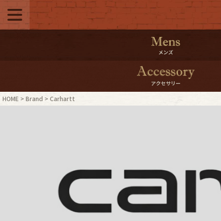
メニュー
500pt＆10％Offク
メンズ
10％0ffクーポンプ
アクセサリー
ログイン・会員登録
LINE ID
HOME
Brand
Carhartt
お気に入り
マイペー
ご利用ガイド
Internati
店舗紹介
特集一覧
ブランドから探す
スタッフ