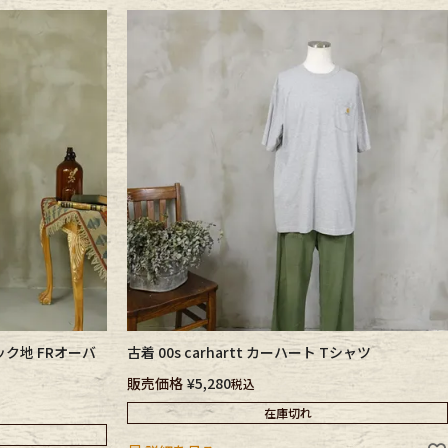
ダック地 FRオーバ
古着 00s carhartt カーハート Tシャツ
販売価格
¥
5,280
税込
在庫切れ