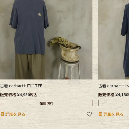
一部未使用品のCarharttアイテムが複数入荷。
Belt
antiqu
Keyring
vintag
FAFATT
古着 carhartt ロゴTEE
古着 carhart
販売価格
¥
4,950
販売価格
¥
4,180
税込
在庫切れ
詳細を見る
詳細を見る