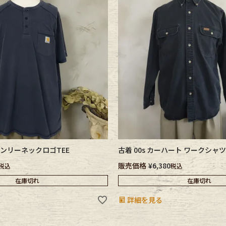
e goods
e bicycle
t ヘンリーネックロゴTEE
古着 00s カーハート ワークシャツ
販売価格
¥
6,380
税込
税込
在庫切れ
在庫切れ
詳細を見る