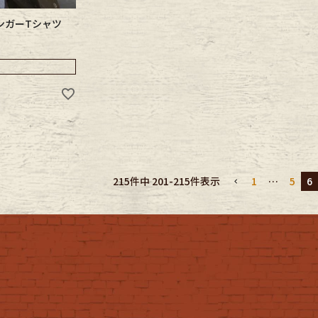
 リンガーTシャツ
1
…
5
6
215
件中
201
-
215
件表示