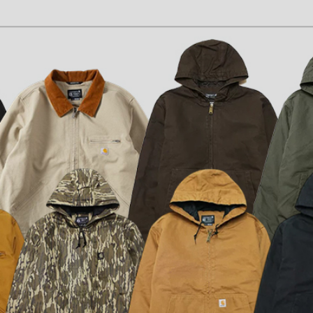
CK
す
探す
ms