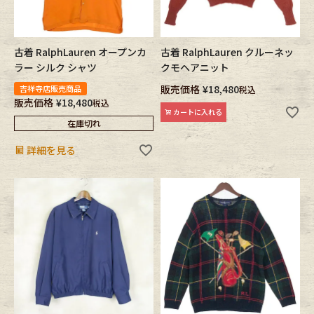
古着 RalphLauren オープンカ
古着 RalphLauren クルーネッ
ラー シルク シャツ
クモヘアニット
販売価格
¥
18,480
吉祥寺店販売商品
税込
販売価格
¥
18,480
税込
カートに入れる
在庫切れ
詳細を見る