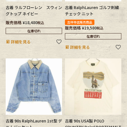
古着 ラルフローレン スウィン
古着 RalphLauren ゴルフ刺繍
グトップ ネイビー
チェック ニット
販売価格
¥
18,480
吉祥寺店販売商品
税込
販売価格
¥
19,580
税込
在庫切れ
在庫切れ
詳細を見る
詳細を見る
古着 90s RalphLauren 1st型 デ
古着 90s USA製 POLO
ニムジャケット
COUNTRY PoloSPORTSMAN T