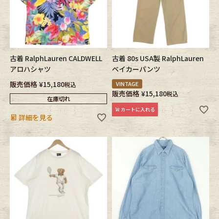
Fafatt
Kidswear
小物・アクセサリーから探す
古着 RalphLauren CALDWELL
古着 80s USA製 RalphLauren
アロハシャツ
ベイカーパンツ
販売価格
¥
15,180
Eye Wear
Cap
VINTAGE
税込
販売価格
¥
15,180
税込
在庫切れ
Bag
Stall・Scarf
カートに入れる
詳細を見る
Accessory
Shoes
Belt
antique goods
Keyring
vintage bicycle
FAFATT