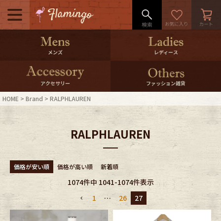
メニュー
500pt＆10％Offクーポンプレゼン
メンズ
レディース
ト
10％0ffクーポンプレゼント
アクセサリー
ファッション雑貨
HOME
Brand
RALPHLAUREN
ログイン・会員登録
LINE ID連携
RALPHLAUREN
お気に入り
マイページ
ご利用ガイド
International Shipping
価格が安い順
価格が高い順
新着順
1074
件中
1041
-
1074
件表示
店舗紹介
特集一覧
1
…
26
27