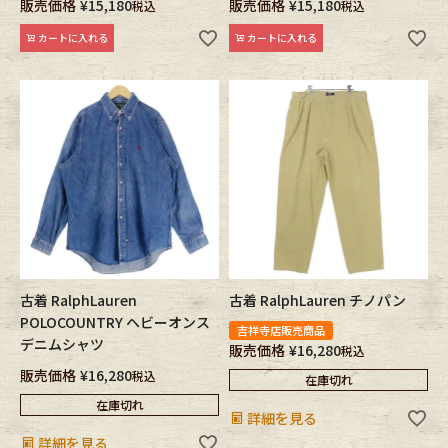
販売価格
¥
15,180
販売価格
¥
15,180
税込
税込
カートに入れる
カートに入れる
古着 RalphLauren
古着 RalphLauren チノパン
POLOCOUNTRY ヘビーオンス
吉祥寺店販売商品
デニムシャツ
販売価格
¥
16,280
税込
販売価格
¥
16,280
税込
在庫切れ
在庫切れ
詳細を見る
詳細を見る