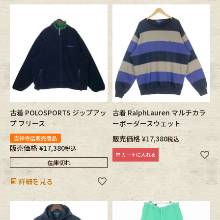
古着 POLOSPORTS ジップアッ
古着 RalphLauren マルチカラ
プ フリース
ーボーダースウェット
販売価格
¥
17,380
吉祥寺店販売商品
税込
販売価格
¥
17,380
税込
カートに入れる
在庫切れ
詳細を見る