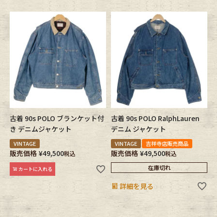
古着 90s POLO ブランケット付
古着 90s POLO RalphLauren
き デニムジャケット
デニム ジャケット
VINTAGE
VINTAGE
吉祥寺店販売商品
販売価格
¥
49,500
販売価格
¥
49,500
税込
税込
在庫切れ
カートに入れる
詳細を見る