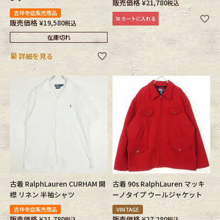
販売価格
¥
21,780
税込
吉祥寺店販売商品
カートに入れる
販売価格
¥
19,580
税込
在庫切れ
詳細を見る
古着 RalphLauren CURHAM 開
古着 90s RalphLauren マッキ
襟 リネン 半袖シャツ
ーノタイプ ウールジャケット
吉祥寺店販売商品
VINTAGE
販売価格
¥
21,780
販売価格
¥
27,280
税込
税込