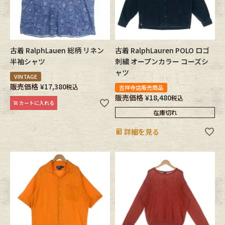
古着 RalphLauen 総柄 リネン
古着 RalphLauren POLO ロゴ
半袖シャツ
刺繍 オープンカラー コーズシ
ャツ
VINTAGE
販売価格
¥
17,380
税込
吉祥寺店販売商品
販売価格
¥
18,480
税込
カートに入れる
在庫切れ
詳細を見る