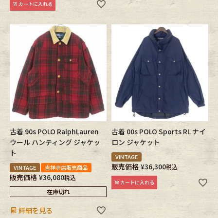
カートに入れる
古着 90s POLO RalphLauren
古着 00s POLO Sports RL ナイ
ウール ハンティング ジャケッ
ロン ジャケット
ト
VINTAGE
販売価格
¥
36,300
税込
VINTAGE
吉祥寺店販売商品
販売価格
¥
36,080
税込
カートに入れる
在庫切れ
詳細を見る