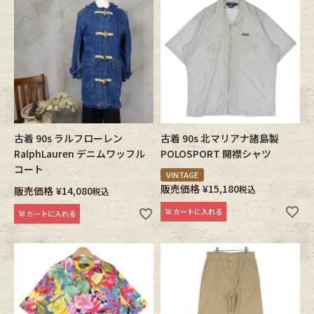
ブランドから探す
スタッフコーディネート
年代から探す
古着卸DOCK
メンズ商品カテゴリーから探す
古着 90s ラルフローレン
古着 90s 北マリアナ諸島製
Tops
Outer
RalphLauren デニムワッフル
POLOSPORT 開襟シャツ
コート
VINTAGE
Bottoms
Fafatt
販売価格
¥
15,180
税込
販売価格
¥
14,080
税込
カートに入れる
カートに入れる
レディース商品カテゴリーから探す
Tops
Bottoms
Outer
One Piece