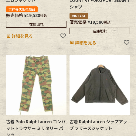
シャツ
吉祥寺店販売商品
販売価格
¥
19,580
税込
VINTAGE
販売価格
¥
19,580
税込
在庫切れ
在庫切れ
詳細を見る
詳細を見る
古着 Polo RalphLauren コンバ
古着 RalphLauren ジップアッ
ットトラウザー ミリタリー パ
プ フリースジャケット
ンツ