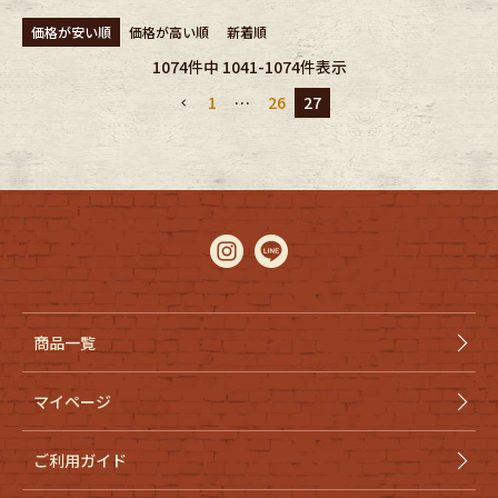
価格が安い順
価格が高い順
新着順
1074
件中
1041
-
1074
件表示
1
…
26
27
商品一覧
マイページ
ご利用ガイド