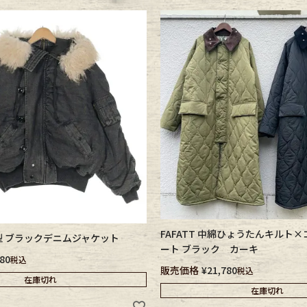
CK
す
FAFATT 中綿ひょうたんキルト
探す
-2B型 ブラックデニムジャケット
ート ブラック カーキ
780
税込
販売価格
¥
21,780
税込
在庫切れ
ms
在庫切れ