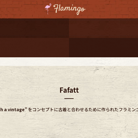
ーポンプレゼント
レゼント
連携
ジ
Fafatt
onal Shipping
th a vintage”
をコンセプトに古着と合わせるために作られたフラミン
コーディネート