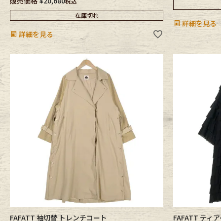
販売価格
¥
20,680
税込
Belt
antiqu
在庫切れ
詳細を見る
詳細を見る
Keyring
vintag
FAFATT
FAFATT 袖切替 トレンチコート
FAFATT テ