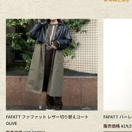
Outer
One Pi
Fafatt
Kidsw
小物・アクセサリーから探
Eye Wear
Cap
Bag
Stall・
FAFATT ファファット レザー切り替えコート
FAFATT バ
Accessory
Shoes
OLIVE
販売価格
¥
19,