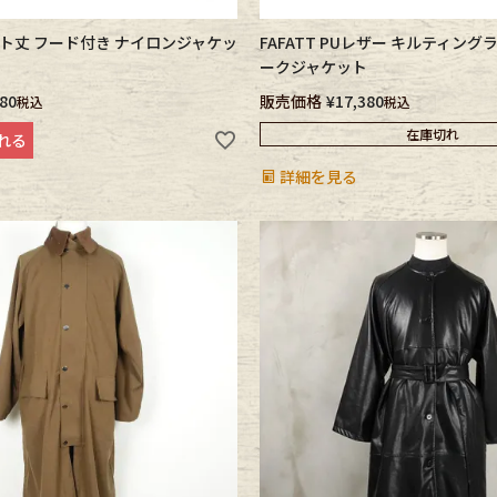
ョート丈 フード付き ナイロンジャケッ
FAFATT PUレザー キルティング
ークジャケット
380
販売価格
¥
17,380
税込
税込
在庫切れ
れる
詳細を見る