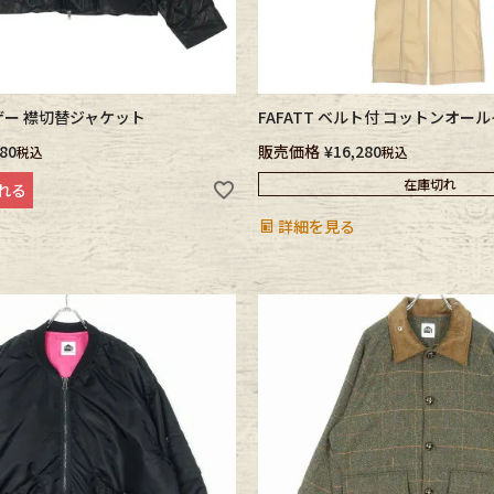
Uレザー 襟切替ジャケット
FAFATT ベルト付 コットンオー
280
販売価格
¥
16,280
税込
税込
在庫切れ
れる
詳細を見る