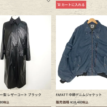
カートに入れる
ece
ear
す
Scarf
ーレー型 レザーコート ブラック
FAFATT 中綿デニムジャケット
580
販売価格
¥
18,480
税込
税込