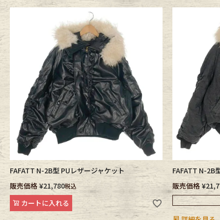
年代から探す
古着卸DO
メンズ商品カテゴリーから探
Tops
Outer
Bottoms
Fafatt
レディース商品カテゴリーから
FAFATT N-2B型 PUレザージャケット
FAFATT N
販売価格
¥
21,780
販売価格
¥
21,
税込
カートに入れる
Tops
Botto
詳細を見る