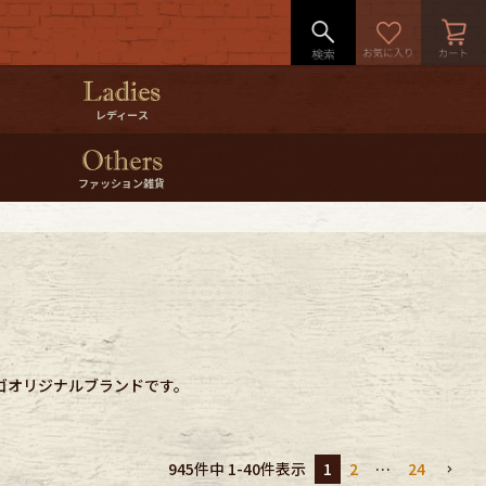
レディース
ファッション雑貨
ゴオリジナルブランドです。
1
2
…
24
945
件中
1
-
40
件表示