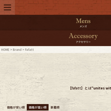
メニュー
500pt＆10％Offク
メンズ
10％0ffクーポンプ
アクセサリー
ログイン・会員登録
LINE ID
HOME
Brand
Fafatt
お気に入り
マイペー
ご利用ガイド
Internati
【fafatt】とは
“unites wi
店舗紹介
特集一覧
ブランドから探す
スタッフ
価格が安い順
価格が高い順
新着順