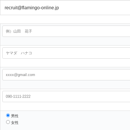
recruit@flamingo-online.jp
男性
女性