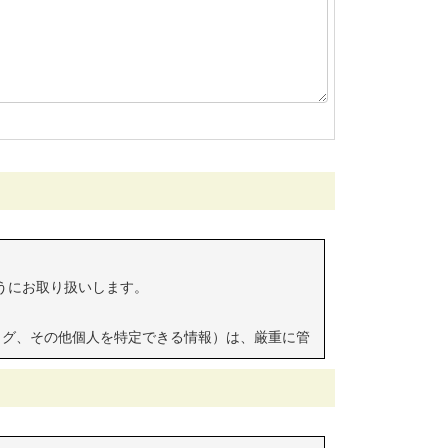
うにお取り扱いします。
ログ、その他個人を特定できる情報）は、厳重に管
えいや紛失の防止に努めます。
発送、参加応募受付、ご質問・ご要望に対するご連