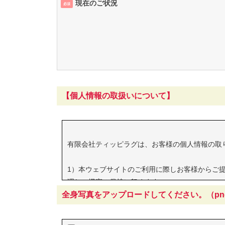
現在のご状況
必須
【個人情報の取扱いについて】
有限会社ティッピラグは、お客様の個人情報の取
1）本ウェブサイトのご利用に際しお客様からご
理し、機密の保持に努めます。
全身写真をアップロードしてください。（png、
2）取得した個人情報は、応募者の同意なく第三
3）選考の結果、不採用となった場合、当社の責
4）当サイトのご利用に際して、回答必須項目と