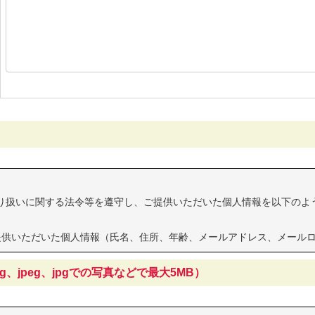
り扱いに関する法令等を遵守し、ご提供いただいた個人情報を以下のよ
提供いただいた個人情報（氏名、住所、年齢、メールアドレス、メール
jpeg、jpgでの写真などで最大5MB）
者に提供することはありません。また、適切な安全管理措置を講じ、漏
任において速やかに履歴書等の個人情報を破棄または削除いたします。
なっている個人情報やアンケート項目にお答えいただけない場合、資料