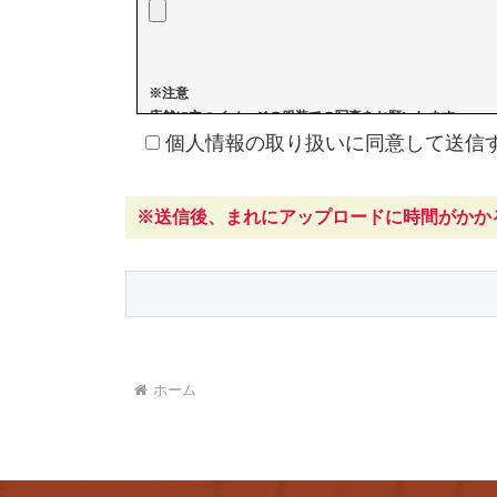
絡等のサービスを提供できません。あらかじめご
ご不明な点がございましたら、以下の窓口までお
※注意
【個人情報に関するお問い合わせ先】
店舗に立つイメージの服装での写真をお願いします。
有限会社会社ティッピラグ
個人情報の取り扱いに同意して送信
メール：info@flamingo-online.jp
※送信後、まれにアップロードに時間がかか
ホーム