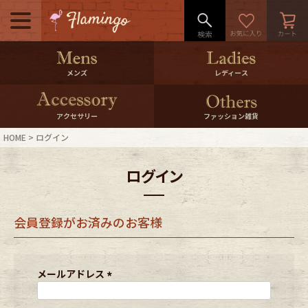
メニュー
500pt＆10％Offクーポンプレゼン
メンズ
レディース
ト
10％0ffクーポンプレゼント
アクセサリー
ファッション雑貨
HOME
ログイン
ログイン・会員登録
LINE ID連携
ログイン
お気に入り
マイページ
会員登録がお済みのお客様
ご利用ガイド
International Shipping
店舗紹介
特集一覧
メールアドレス
(
必