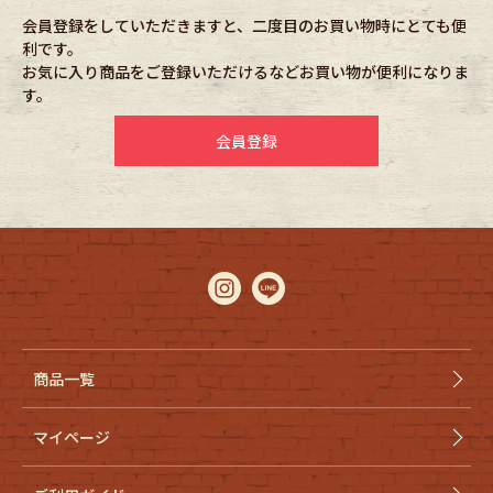
会員登録をしていただきますと、二度目のお買い物時にとても便
利です。
Fafatt
Kidswear
お気に入り商品をご登録いただけるなどお買い物が便利になりま
す。
小物・アクセサリーから探す
会員登録
Eye Wear
Cap
Bag
Stall・Scarf
Accessory
Shoes
Belt
antique goods
商品一覧
Keyring
vintage bicycle
マイページ
FAFATT