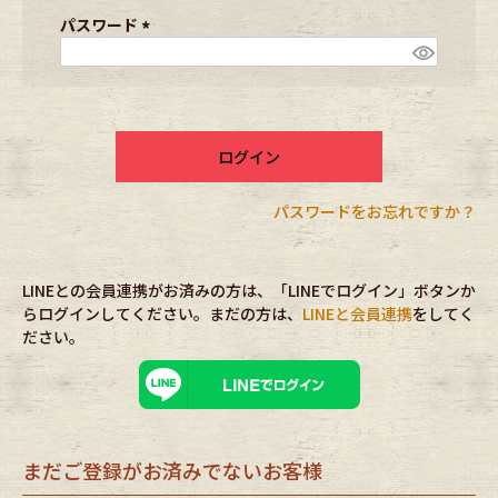
ブランドから探す
スタッフコーディネート
須
パスワード
)
(
必
年代から探す
古着卸DOCK
須
)
ログイン
メンズ商品カテゴリーから探す
パスワードをお忘れですか？
Tops
Outer
LINEとの会員連携がお済みの方は、「LINEでログイン」ボタンか
Bottoms
Fafatt
らログインしてください。まだの方は、
LINEと会員連携
をしてく
ださい。
レディース商品カテゴリーから探す
Tops
Bottoms
まだご登録がお済みでないお客様
Outer
One Piece