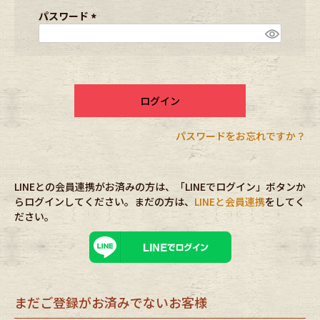
ブランドから探す
スタッフコーディネート
須
パスワード
)
(
必
年代から探す
古着卸DOCK
須
)
ログイン
メンズ商品カテゴリーから探す
パスワードをお忘れですか？
Tops
Outer
LINEとの会員連携がお済みの方は、「LINEでログイン」ボタンか
Bottoms
Fafatt
らログインしてください。まだの方は、
LINEと会員連携
をしてく
ださい。
レディース商品カテゴリーから探す
Tops
Bottoms
まだご登録がお済みでないお客様
Outer
One Piece