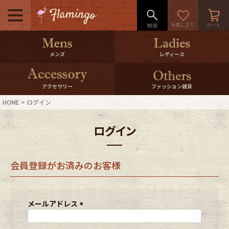
メニュー
500pt＆10％Offクーポンプレゼン
メンズ
レディース
ト
10％0ffクーポンプレゼント
アクセサリー
ファッション雑貨
HOME
ログイン
ログイン・会員登録
LINE ID連携
ログイン
お気に入り
マイページ
会員登録がお済みのお客様
ご利用ガイド
International Shipping
店舗紹介
特集一覧
メールアドレス
(
必