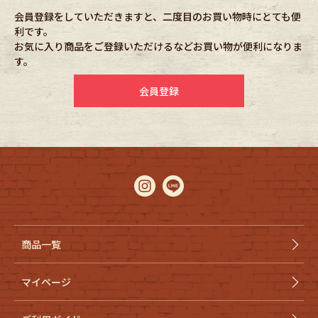
会員登録をしていただきますと、二度目のお買い物時にとても便
利です。
Fafatt
Kidswear
お気に入り商品をご登録いただけるなどお買い物が便利になりま
す。
小物・アクセサリーから探す
会員登録
Eye Wear
Cap
Bag
Stall・Scarf
Accessory
Shoes
Belt
antique goods
商品一覧
Keyring
vintage bicycle
マイページ
FAFATT