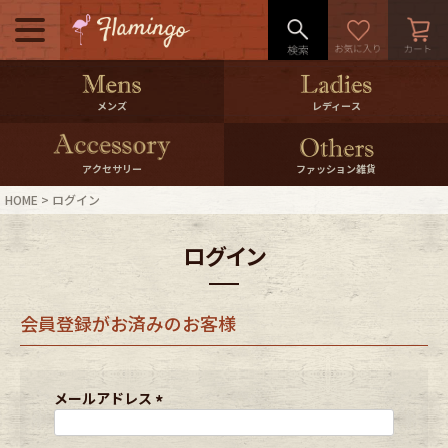
メニュー
500pt＆10％Offクーポンプレゼン
メンズ
レディース
ト
10％0ffクーポンプレゼント
アクセサリー
ファッション雑貨
HOME
ログイン
ログイン・会員登録
LINE ID連携
ログイン
お気に入り
マイページ
会員登録がお済みのお客様
ご利用ガイド
International Shipping
店舗紹介
特集一覧
メールアドレス
(
必