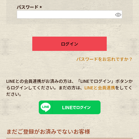
ブランドから探す
スタッフコーディネート
須
パスワード
)
(
必
年代から探す
古着卸DOCK
須
)
ログイン
メンズ商品カテゴリーから探す
パスワードをお忘れですか？
Tops
Outer
LINEとの会員連携がお済みの方は、「LINEでログイン」ボタンか
Bottoms
Fafatt
らログインしてください。まだの方は、
LINEと会員連携
をしてく
ださい。
レディース商品カテゴリーから探す
Tops
Bottoms
まだご登録がお済みでないお客様
Outer
One Piece