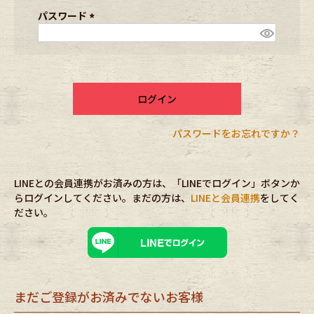
ブランドから探す
スタッフコーディネート
須
パスワード
)
(
必
年代から探す
古着卸DOCK
須
)
ログイン
メンズ商品カテゴリーから探す
パスワードをお忘れですか？
Tops
Outer
LINEとの会員連携がお済みの方は、「LINEでログイン」ボタンか
Bottoms
Fafatt
らログインしてください。まだの方は、
LINEと会員連携
をしてく
ださい。
レディース商品カテゴリーから探す
Tops
Bottoms
まだご登録がお済みでないお客様
Outer
One Piece