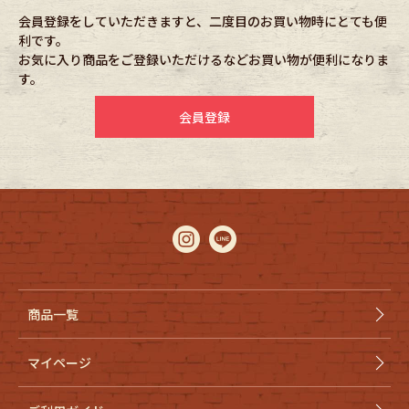
会員登録をしていただきますと、二度目のお買い物時にとても便
利です。
Fafatt
Kidswear
お気に入り商品をご登録いただけるなどお買い物が便利になりま
す。
小物・アクセサリーから探す
会員登録
Eye Wear
Cap
Bag
Stall・Scarf
Accessory
Shoes
Belt
antique goods
商品一覧
Keyring
vintage bicycle
マイページ
FAFATT