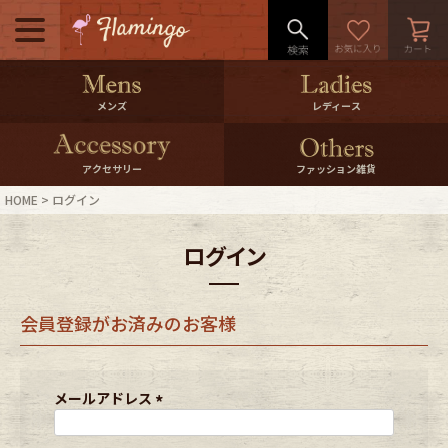
メニュー
500pt＆10％Offクーポンプレゼン
メンズ
レディース
ト
10％0ffクーポンプレゼント
アクセサリー
ファッション雑貨
HOME
ログイン
ログイン・会員登録
LINE ID連携
ログイン
お気に入り
マイページ
会員登録がお済みのお客様
ご利用ガイド
International Shipping
店舗紹介
特集一覧
メールアドレス
(
必