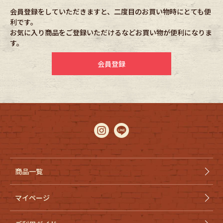
会員登録をしていただきますと、二度目のお買い物時にとても便
利です。
Fafatt
Kidswear
お気に入り商品をご登録いただけるなどお買い物が便利になりま
す。
小物・アクセサリーから探す
会員登録
Eye Wear
Cap
Bag
Stall・Scarf
Accessory
Shoes
Belt
antique goods
商品一覧
Keyring
vintage bicycle
マイページ
FAFATT