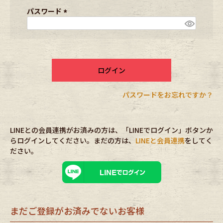
ブランドから探す
スタッフコーディネート
須
パスワード
)
(
必
年代から探す
古着卸DOCK
須
)
ログイン
メンズ商品カテゴリーから探す
パスワードをお忘れですか？
Tops
Outer
LINEとの会員連携がお済みの方は、「LINEでログイン」ボタンか
Bottoms
Fafatt
らログインしてください。まだの方は、
LINEと会員連携
をしてく
ださい。
レディース商品カテゴリーから探す
Tops
Bottoms
まだご登録がお済みでないお客様
Outer
One Piece