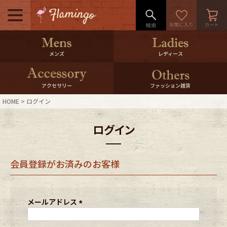
メニュー
500pt＆10％Offクーポンプレゼン
メンズ
レディース
ト
10％0ffクーポンプレゼント
アクセサリー
ファッション雑貨
HOME
ログイン
ログイン・会員登録
LINE ID連携
ログイン
お気に入り
マイページ
会員登録がお済みのお客様
ご利用ガイド
International Shipping
店舗紹介
特集一覧
メールアドレス
(
必