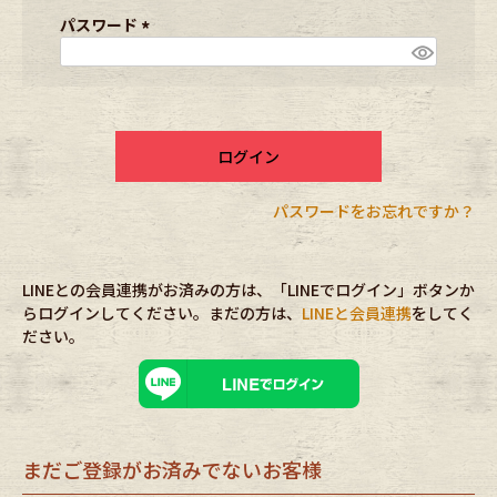
ブランドから探す
スタッフコーディネート
須
パスワード
)
(
必
年代から探す
古着卸DOCK
須
)
ログイン
メンズ商品カテゴリーから探す
パスワードをお忘れですか？
Tops
Outer
LINEとの会員連携がお済みの方は、「LINEでログイン」ボタンか
Bottoms
Fafatt
らログインしてください。まだの方は、
LINEと会員連携
をしてく
ださい。
レディース商品カテゴリーから探す
Tops
Bottoms
まだご登録がお済みでないお客様
Outer
One Piece