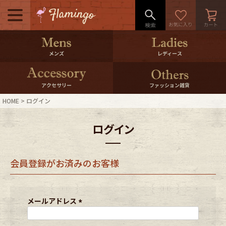
メニュー
500pt＆10％Offクーポンプレゼン
メンズ
レディース
ト
10％0ffクーポンプレゼント
アクセサリー
ファッション雑貨
HOME
ログイン
ログイン・会員登録
LINE ID連携
ログイン
お気に入り
マイページ
会員登録がお済みのお客様
ご利用ガイド
International Shipping
店舗紹介
特集一覧
メールアドレス
(
必