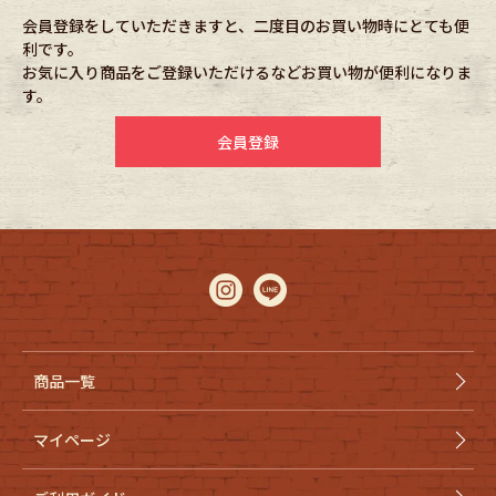
会員登録をしていただきますと、二度目のお買い物時にとても便
利です。
Fafatt
Kidswear
お気に入り商品をご登録いただけるなどお買い物が便利になりま
す。
小物・アクセサリーから探す
会員登録
Eye Wear
Cap
Bag
Stall・Scarf
Accessory
Shoes
Belt
antique goods
商品一覧
Keyring
vintage bicycle
マイページ
FAFATT