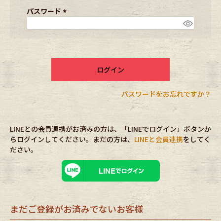
ブランドから探す
スタッフコーディネート
須
パスワード
)
(
必
年代から探す
古着卸DOCK
須
)
ログイン
メンズ商品カテゴリーから探す
パスワードをお忘れですか？
Tops
Outer
LINEとの会員連携がお済みの方は、「LINEでログイン」ボタンか
Bottoms
Fafatt
らログインしてください。まだの方は、
LINEと会員連携
をしてく
ださい。
レディース商品カテゴリーから探す
Tops
Bottoms
まだご登録がお済みでないお客様
Outer
One Piece