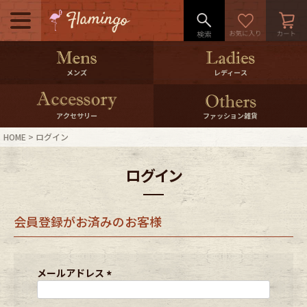
メニュー
500pt＆10％Offクーポンプレゼン
メンズ
レディース
ト
10％0ffクーポンプレゼント
アクセサリー
ファッション雑貨
HOME
ログイン
ログイン・会員登録
LINE ID連携
ログイン
お気に入り
マイページ
会員登録がお済みのお客様
ご利用ガイド
International Shipping
店舗紹介
特集一覧
メールアドレス
(
必