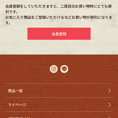
会員登録をしていただきますと、二度目のお買い物時にとても便
利です。
Fafatt
Kidswear
お気に入り商品をご登録いただけるなどお買い物が便利になりま
す。
小物・アクセサリーから探す
会員登録
Eye Wear
Cap
Bag
Stall・Scarf
Accessory
Shoes
Belt
antique goods
商品一覧
Keyring
vintage bicycle
マイページ
FAFATT