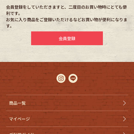
会員登録をしていただきますと、二度目のお買い物時にとても便
利です。
Fafatt
Kidswear
お気に入り商品をご登録いただけるなどお買い物が便利になりま
す。
小物・アクセサリーから探す
会員登録
Eye Wear
Cap
Bag
Stall・Scarf
Accessory
Shoes
Belt
antique goods
商品一覧
Keyring
vintage bicycle
マイページ
FAFATT