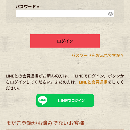
ブランドから探す
スタッフコーディネート
須
パスワード
)
(
必
年代から探す
古着卸DOCK
須
)
ログイン
メンズ商品カテゴリーから探す
パスワードをお忘れですか？
Tops
Outer
LINEとの会員連携がお済みの方は、「LINEでログイン」ボタンか
Bottoms
Fafatt
らログインしてください。まだの方は、
LINEと会員連携
をしてく
ださい。
レディース商品カテゴリーから探す
Tops
Bottoms
まだご登録がお済みでないお客様
Outer
One Piece