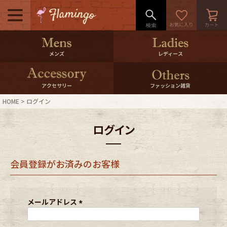
メニュー
500pt＆10％Offクーポンプレゼン
メンズ
レディース
ト
10％0ffクーポンプレゼント
アクセサリー
ファッション雑貨
HOME
ログイン
ログイン・会員登録
LINE ID連携
ログイン
お気に入り
マイページ
会員登録がお済みのお客様
ご利用ガイド
International Shipping
店舗紹介
特集一覧
メールアドレス
(
必