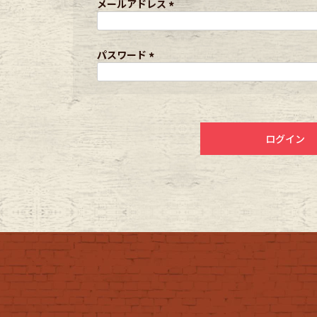
メールアドレス
(
年代から探す
古着卸DO
必
須
パスワード
)
(
必
メンズ商品カテゴリーから探
須
)
ログイン
Tops
Outer
Bottoms
Fafatt
レディース商品カテゴリーから
Tops
Botto