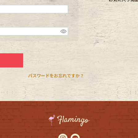
CK
す
パスワードをお忘れですか？
探す
ms