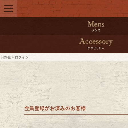
メニュー
500pt＆10％Offク
メンズ
10％0ffクーポンプ
アクセサリー
ログイン・会員登録
LINE ID
HOME
ログイン
お気に入り
マイペー
ご利用ガイド
Internati
店舗紹介
特集一覧
会員登録がお済みのお客様
ブランドから探す
スタッフ