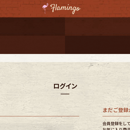
ーポンプレゼント
レゼント
連携
ジ
ログイン
onal Shipping
まだご登録
会員登録をし
コーディネート
お気に入り商