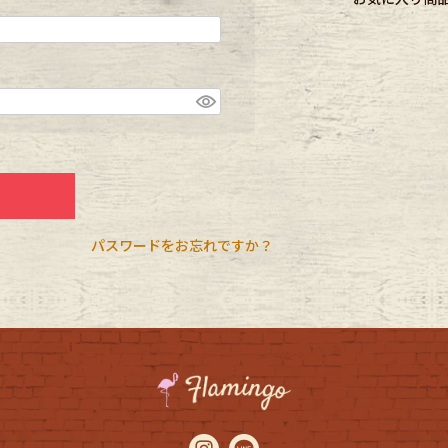
CK
す
パスワードをお忘れですか？
探す
ms