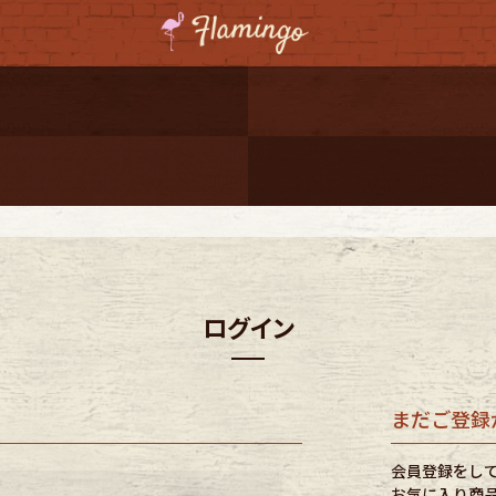
ーポンプレゼント
レゼント
連携
ジ
ログイン
onal Shipping
まだご登録
会員登録をし
コーディネート
お気に入り商