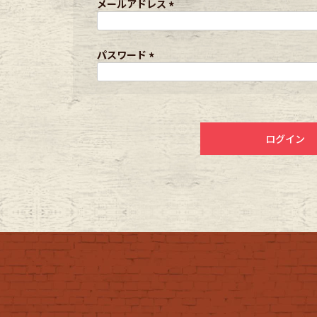
メールアドレス
(
年代から探す
古着卸DO
必
須
パスワード
)
(
必
メンズ商品カテゴリーから探
須
)
ログイン
Tops
Outer
Bottoms
Fafatt
レディース商品カテゴリーから
Tops
Botto