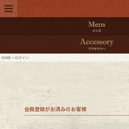
メニュー
500pt＆10％Offク
メンズ
10％0ffクーポンプ
アクセサリー
ログイン・会員登録
LINE ID
HOME
ログイン
お気に入り
マイペー
ご利用ガイド
Internati
店舗紹介
特集一覧
会員登録がお済みのお客様
ブランドから探す
スタッフ