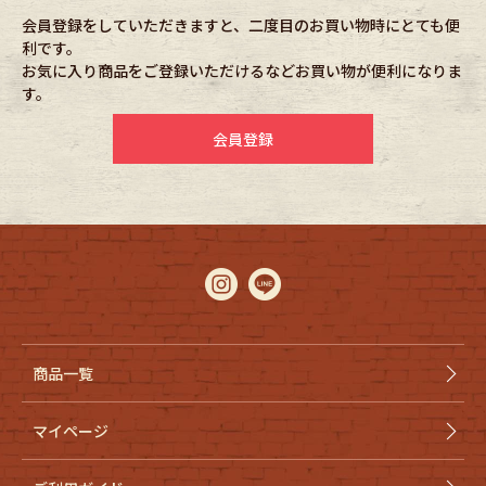
会員登録をしていただきますと、二度目のお買い物時にとても便
利です。
Fafatt
Kidswear
お気に入り商品をご登録いただけるなどお買い物が便利になりま
す。
小物・アクセサリーから探す
会員登録
Eye Wear
Cap
Bag
Stall・Scarf
Accessory
Shoes
Belt
antique goods
商品一覧
Keyring
vintage bicycle
マイページ
FAFATT