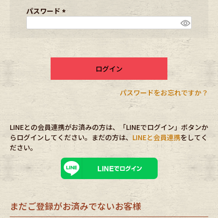
ブランドから探す
スタッフコーディネート
須
パスワード
)
(
必
年代から探す
古着卸DOCK
須
)
ログイン
メンズ商品カテゴリーから探す
パスワードをお忘れですか？
Tops
Outer
LINEとの会員連携がお済みの方は、「LINEでログイン」ボタンか
Bottoms
Fafatt
らログインしてください。まだの方は、
LINEと会員連携
をしてく
ださい。
レディース商品カテゴリーから探す
Tops
Bottoms
まだご登録がお済みでないお客様
Outer
One Piece