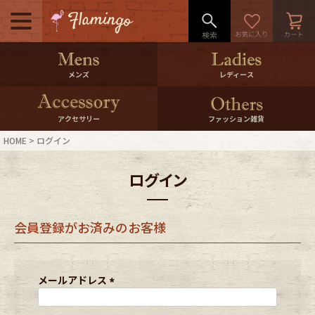
メニュー
500pt＆10％Offクーポンプレゼン
メンズ
レディース
ト
10％0ffクーポンプレゼント
アクセサリー
ファッション雑貨
HOME
ログイン
ログイン・会員登録
LINE ID連携
ログイン
お気に入り
マイページ
会員登録がお済みのお客様
ご利用ガイド
International Shipping
店舗紹介
特集一覧
メールアドレス
(
必