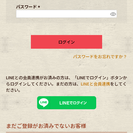
ブランドから探す
スタッフコーディネート
須
パスワード
)
(
必
年代から探す
古着卸DOCK
須
)
ログイン
メンズ商品カテゴリーから探す
パスワードをお忘れですか？
Tops
Outer
LINEとの会員連携がお済みの方は、「LINEでログイン」ボタンか
Bottoms
Fafatt
らログインしてください。まだの方は、
LINEと会員連携
をしてく
ださい。
レディース商品カテゴリーから探す
Tops
Bottoms
まだご登録がお済みでないお客様
Outer
One Piece