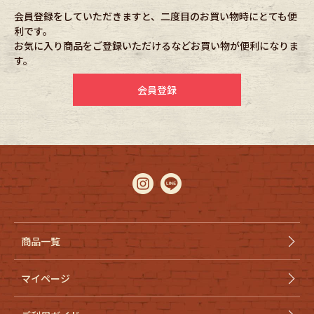
会員登録をしていただきますと、二度目のお買い物時にとても便
利です。
Fafatt
Kidswear
お気に入り商品をご登録いただけるなどお買い物が便利になりま
す。
小物・アクセサリーから探す
会員登録
Eye Wear
Cap
Bag
Stall・Scarf
Accessory
Shoes
Belt
antique goods
商品一覧
Keyring
vintage bicycle
マイページ
FAFATT