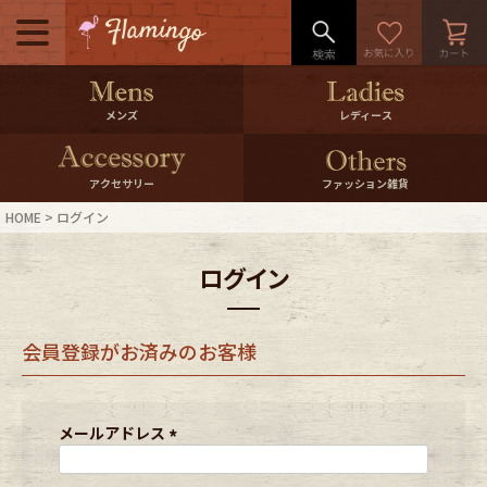
メニュー
500pt＆10％Offクーポンプレゼン
メンズ
レディース
ト
10％0ffクーポンプレゼント
アクセサリー
ファッション雑貨
HOME
ログイン
ログイン・会員登録
LINE ID連携
ログイン
お気に入り
マイページ
会員登録がお済みのお客様
ご利用ガイド
International Shipping
店舗紹介
特集一覧
メールアドレス
(
必