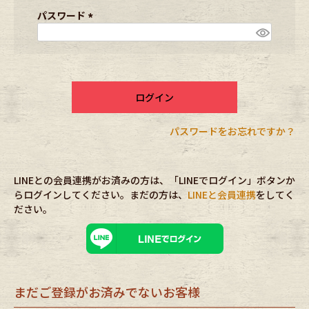
ブランドから探す
スタッフコーディネート
須
パスワード
)
(
必
年代から探す
古着卸DOCK
須
)
ログイン
メンズ商品カテゴリーから探す
パスワードをお忘れですか？
Tops
Outer
LINEとの会員連携がお済みの方は、「LINEでログイン」ボタンか
Bottoms
Fafatt
らログインしてください。まだの方は、
LINEと会員連携
をしてく
ださい。
レディース商品カテゴリーから探す
Tops
Bottoms
まだご登録がお済みでないお客様
Outer
One Piece