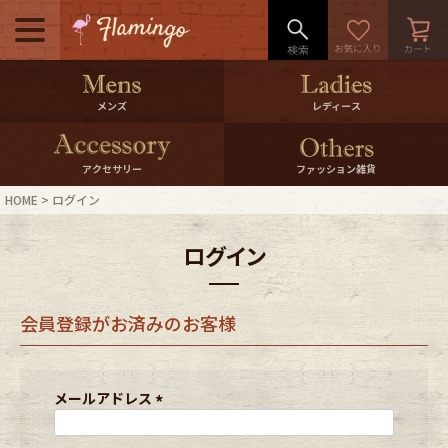
メニュー
500pt＆10％Offクーポンプレゼン
メンズ
レディース
ト
10％0ffクーポンプレゼント
アクセサリー
ファッション雑貨
HOME
ログイン
ログイン・会員登録
LINE ID連携
ログイン
お気に入り
マイページ
会員登録がお済みのお客様
ご利用ガイド
International Shipping
店舗紹介
特集一覧
メールアドレス
(
必