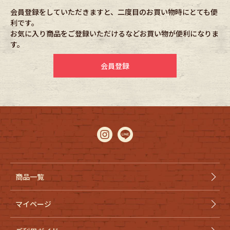
会員登録をしていただきますと、二度目のお買い物時にとても便
利です。
Fafatt
Kidswear
お気に入り商品をご登録いただけるなどお買い物が便利になりま
す。
小物・アクセサリーから探す
会員登録
Eye Wear
Cap
Bag
Stall・Scarf
Accessory
Shoes
Belt
antique goods
商品一覧
Keyring
vintage bicycle
マイページ
FAFATT