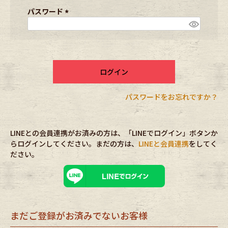
ブランドから探す
スタッフコーディネート
須
パスワード
)
(
必
年代から探す
古着卸DOCK
須
)
ログイン
メンズ商品カテゴリーから探す
パスワードをお忘れですか？
Tops
Outer
LINEとの会員連携がお済みの方は、「LINEでログイン」ボタンか
Bottoms
Fafatt
らログインしてください。まだの方は、
LINEと会員連携
をしてく
ださい。
レディース商品カテゴリーから探す
Tops
Bottoms
まだご登録がお済みでないお客様
Outer
One Piece