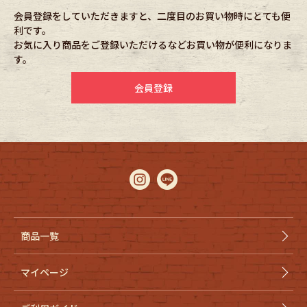
会員登録をしていただきますと、二度目のお買い物時にとても便
利です。
Fafatt
Kidswear
お気に入り商品をご登録いただけるなどお買い物が便利になりま
す。
小物・アクセサリーから探す
会員登録
Eye Wear
Cap
Bag
Stall・Scarf
Accessory
Shoes
Belt
antique goods
商品一覧
Keyring
vintage bicycle
マイページ
FAFATT