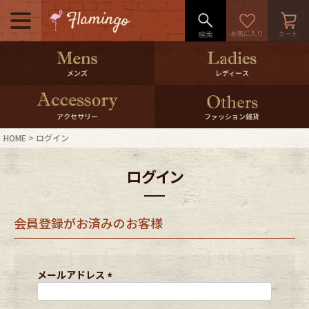
メニュー
500pt＆10％Offクーポンプレゼン
メンズ
レディース
ト
10％0ffクーポンプレゼント
アクセサリー
ファッション雑貨
HOME
ログイン
ログイン・会員登録
LINE ID連携
ログイン
お気に入り
マイページ
会員登録がお済みのお客様
ご利用ガイド
International Shipping
店舗紹介
特集一覧
メールアドレス
(
必