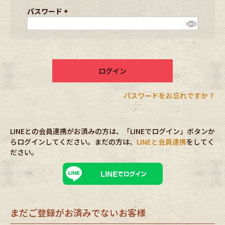
ブランドから探す
スタッフコーディネート
須
パスワード
)
(
必
年代から探す
古着卸DOCK
須
)
ログイン
メンズ商品カテゴリーから探す
パスワードをお忘れですか？
Tops
Outer
LINEとの会員連携がお済みの方は、「LINEでログイン」ボタンか
Bottoms
Fafatt
らログインしてください。まだの方は、
LINEと会員連携
をしてく
ださい。
レディース商品カテゴリーから探す
Tops
Bottoms
まだご登録がお済みでないお客様
Outer
One Piece