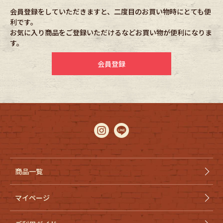
会員登録をしていただきますと、二度目のお買い物時にとても便
利です。
Fafatt
Kidswear
お気に入り商品をご登録いただけるなどお買い物が便利になりま
す。
小物・アクセサリーから探す
会員登録
Eye Wear
Cap
Bag
Stall・Scarf
Accessory
Shoes
Belt
antique goods
商品一覧
Keyring
vintage bicycle
マイページ
FAFATT