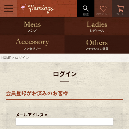
メニュー
500pt＆10％Offクーポンプレゼン
メンズ
レディース
ト
10％0ffクーポンプレゼント
アクセサリー
ファッション雑貨
HOME
ログイン
ログイン・会員登録
LINE ID連携
ログイン
お気に入り
マイページ
会員登録がお済みのお客様
ご利用ガイド
International Shipping
店舗紹介
特集一覧
メールアドレス
(
必