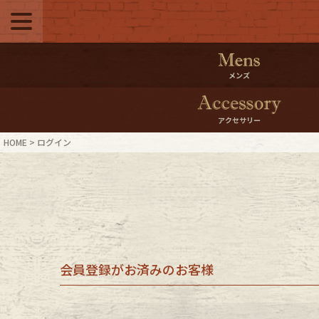
メニュー
500pt＆10％Offク
メンズ
10％0ffクーポンプ
アクセサリー
ログイン・会員登録
LINE ID
HOME
ログイン
お気に入り
マイペー
ご利用ガイド
Internati
店舗紹介
特集一覧
会員登録がお済みのお客様
ブランドから探す
スタッフ