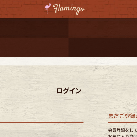
ーポンプレゼント
レゼント
連携
ジ
ログイン
onal Shipping
まだご登録
会員登録をし
コーディネート
お気に入り商