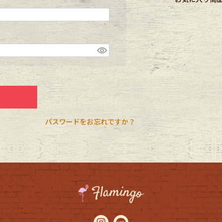
CK
す
パスワードをお忘れですか？
探す
ms