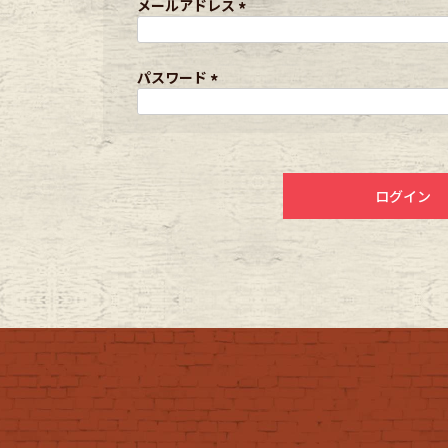
メールアドレス
(
年代から探す
古着卸DO
必
須
パスワード
)
(
必
メンズ商品カテゴリーから探
須
)
ログイン
Tops
Outer
Bottoms
Fafatt
レディース商品カテゴリーから
Tops
Botto