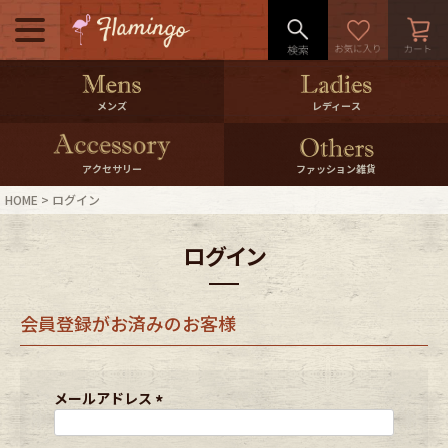
メニュー
500pt＆10％Offクーポンプレゼン
メンズ
レディース
ト
10％0ffクーポンプレゼント
アクセサリー
ファッション雑貨
HOME
ログイン
ログイン・会員登録
LINE ID連携
ログイン
お気に入り
マイページ
会員登録がお済みのお客様
ご利用ガイド
International Shipping
店舗紹介
特集一覧
メールアドレス
(
必