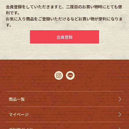
会員登録をしていただきますと、二度目のお買い物時にとても便
利です。
Fafatt
Kidswear
お気に入り商品をご登録いただけるなどお買い物が便利になりま
す。
小物・アクセサリーから探す
会員登録
Eye Wear
Cap
Bag
Stall・Scarf
Accessory
Shoes
Belt
antique goods
商品一覧
Keyring
vintage bicycle
マイページ
FAFATT