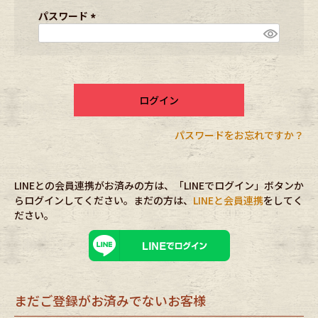
ブランドから探す
スタッフコーディネート
須
パスワード
)
(
必
年代から探す
古着卸DOCK
須
)
ログイン
メンズ商品カテゴリーから探す
パスワードをお忘れですか？
Tops
Outer
LINEとの会員連携がお済みの方は、「LINEでログイン」ボタンか
Bottoms
Fafatt
らログインしてください。まだの方は、
LINEと会員連携
をしてく
ださい。
レディース商品カテゴリーから探す
Tops
Bottoms
まだご登録がお済みでないお客様
Outer
One Piece