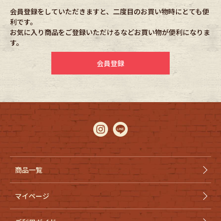
会員登録をしていただきますと、二度目のお買い物時にとても便
利です。
Fafatt
Kidswear
お気に入り商品をご登録いただけるなどお買い物が便利になりま
す。
小物・アクセサリーから探す
会員登録
Eye Wear
Cap
Bag
Stall・Scarf
Accessory
Shoes
Belt
antique goods
商品一覧
Keyring
vintage bicycle
マイページ
FAFATT