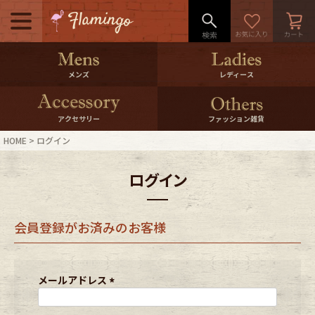
メニュー
500pt＆10％Offクーポンプレゼン
メンズ
レディース
ト
10％0ffクーポンプレゼント
アクセサリー
ファッション雑貨
HOME
ログイン
ログイン・会員登録
LINE ID連携
ログイン
お気に入り
マイページ
会員登録がお済みのお客様
ご利用ガイド
International Shipping
店舗紹介
特集一覧
メールアドレス
(
必