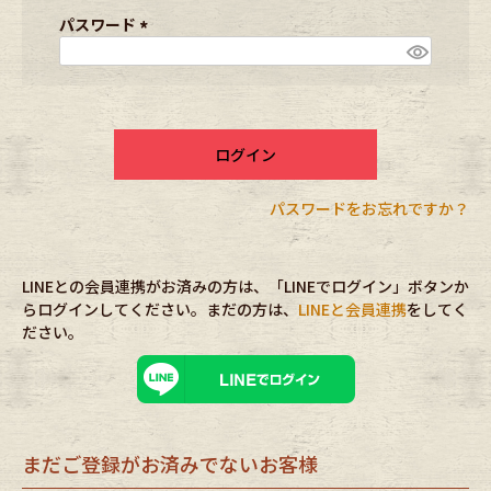
ブランドから探す
スタッフコーディネート
須
パスワード
)
(
必
年代から探す
古着卸DOCK
須
)
ログイン
メンズ商品カテゴリーから探す
パスワードをお忘れですか？
Tops
Outer
LINEとの会員連携がお済みの方は、「LINEでログイン」ボタンか
Bottoms
Fafatt
らログインしてください。まだの方は、
LINEと会員連携
をしてく
ださい。
レディース商品カテゴリーから探す
Tops
Bottoms
まだご登録がお済みでないお客様
Outer
One Piece