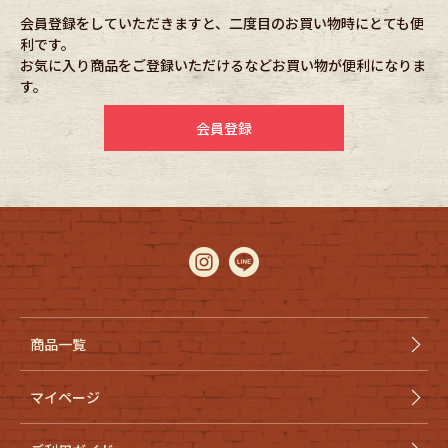
会員登録をしていただきますと、二度目のお買い物時にとても便
利です。
Fafatt
Kidswear
お気に入り商品をご登録いただけるなどお買い物が便利になりま
す。
小物・アクセサリーから探す
会員登録
Eye Wear
Cap
Bag
Stall・Scarf
Accessory
Shoes
Belt
antique goods
商品一覧
Keyring
vintage bicycle
マイページ
FAFATT