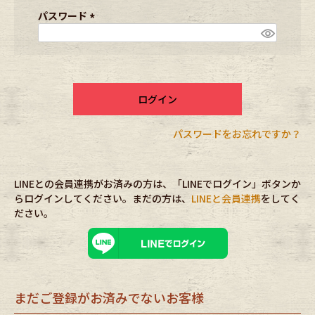
ブランドから探す
スタッフコーディネート
須
パスワード
)
(
必
年代から探す
古着卸DOCK
須
)
ログイン
メンズ商品カテゴリーから探す
パスワードをお忘れですか？
Tops
Outer
LINEとの会員連携がお済みの方は、「LINEでログイン」ボタンか
Bottoms
Fafatt
らログインしてください。まだの方は、
LINEと会員連携
をしてく
ださい。
レディース商品カテゴリーから探す
Tops
Bottoms
まだご登録がお済みでないお客様
Outer
One Piece