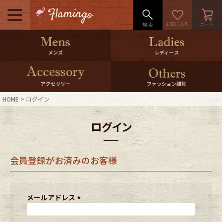
メニュー
500pt＆10％Offクーポンプレゼン
メンズ
レディース
ト
10％0ffクーポンプレゼント
アクセサリー
ファッション雑貨
HOME
ログイン
ログイン・会員登録
LINE ID連携
ログイン
お気に入り
マイページ
会員登録がお済みのお客様
ご利用ガイド
International Shipping
店舗紹介
特集一覧
メールアドレス
(
必