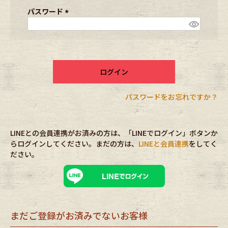
ブランドから探す
スタッフコーディネート
須
パスワード
)
(
必
年代から探す
古着卸DOCK
須
)
ログイン
メンズ商品カテゴリーから探す
パスワードをお忘れですか？
Tops
Outer
LINEとの会員連携がお済みの方は、「LINEでログイン」ボタンか
Bottoms
Fafatt
らログインしてください。まだの方は、
LINEと会員連携
をしてく
ださい。
レディース商品カテゴリーから探す
Tops
Bottoms
まだご登録がお済みでないお客様
Outer
One Piece