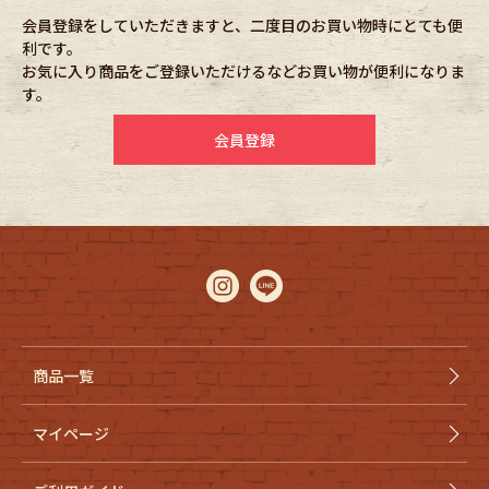
会員登録をしていただきますと、二度目のお買い物時にとても便
利です。
Fafatt
Kidswear
お気に入り商品をご登録いただけるなどお買い物が便利になりま
す。
小物・アクセサリーから探す
会員登録
Eye Wear
Cap
Bag
Stall・Scarf
Accessory
Shoes
Belt
antique goods
商品一覧
Keyring
vintage bicycle
マイページ
FAFATT