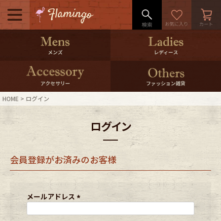
メニュー
500pt＆10％Offクーポンプレゼン
メンズ
レディース
ト
10％0ffクーポンプレゼント
アクセサリー
ファッション雑貨
HOME
ログイン
ログイン・会員登録
LINE ID連携
ログイン
お気に入り
マイページ
会員登録がお済みのお客様
ご利用ガイド
International Shipping
店舗紹介
特集一覧
メールアドレス
(
必