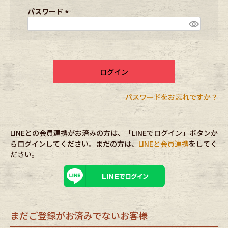
ブランドから探す
スタッフコーディネート
須
パスワード
)
(
必
年代から探す
古着卸DOCK
須
)
ログイン
メンズ商品カテゴリーから探す
パスワードをお忘れですか？
Tops
Outer
LINEとの会員連携がお済みの方は、「LINEでログイン」ボタンか
Bottoms
Fafatt
らログインしてください。まだの方は、
LINEと会員連携
をしてく
ださい。
レディース商品カテゴリーから探す
Tops
Bottoms
まだご登録がお済みでないお客様
Outer
One Piece