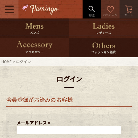
メニュー
500pt＆10％Offクーポンプレゼン
メンズ
レディース
ト
10％0ffクーポンプレゼント
アクセサリー
ファッション雑貨
HOME
ログイン
ログイン・会員登録
LINE ID連携
ログイン
お気に入り
マイページ
会員登録がお済みのお客様
ご利用ガイド
International Shipping
店舗紹介
特集一覧
メールアドレス
(
必