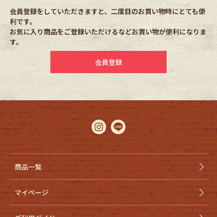
会員登録をしていただきますと、二度目のお買い物時にとても便
利です。
Fafatt
Kidswear
お気に入り商品をご登録いただけるなどお買い物が便利になりま
す。
小物・アクセサリーから探す
会員登録
Eye Wear
Cap
Bag
Stall・Scarf
Accessory
Shoes
Belt
antique goods
商品一覧
Keyring
vintage bicycle
マイページ
FAFATT