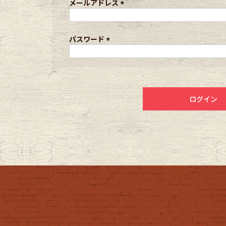
メールアドレス
(
年代から探す
古着卸DO
必
須
パスワード
)
(
必
メンズ商品カテゴリーから探
須
)
ログイン
Tops
Outer
Bottoms
Fafatt
レディース商品カテゴリーから
Tops
Botto