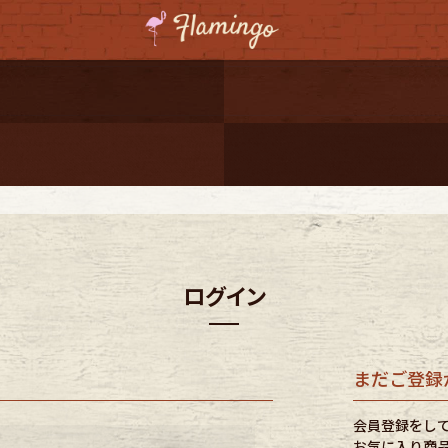
ーポンプレゼント
レゼント
連携
ジ
ログイン
onal Shipping
まだご登録
会員登録をし
コーディネート
お気に入り商