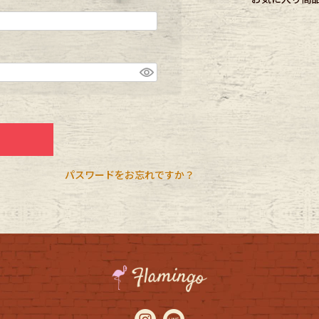
CK
す
パスワードをお忘れですか？
探す
ms