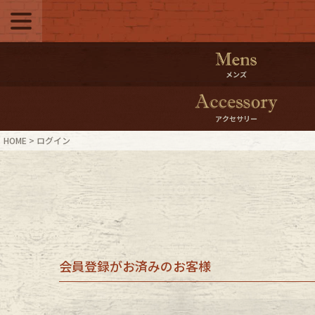
メニュー
500pt＆10％Offク
メンズ
10％0ffクーポンプ
アクセサリー
ログイン・会員登録
LINE ID
HOME
ログイン
お気に入り
マイペー
ご利用ガイド
Internati
店舗紹介
特集一覧
会員登録がお済みのお客様
ブランドから探す
スタッフ