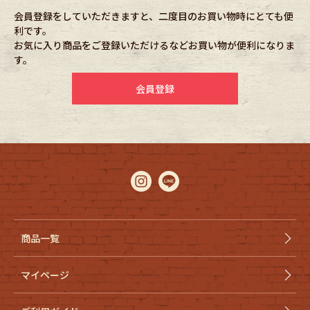
会員登録をしていただきますと、二度目のお買い物時にとても便
利です。
Fafatt
Kidswear
お気に入り商品をご登録いただけるなどお買い物が便利になりま
す。
小物・アクセサリーから探す
会員登録
Eye Wear
Cap
Bag
Stall・Scarf
Accessory
Shoes
Belt
antique goods
商品一覧
Keyring
vintage bicycle
マイページ
FAFATT