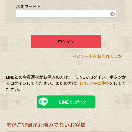
ブランドから探す
スタッフコーディネート
須
パスワード
)
(
必
年代から探す
古着卸DOCK
須
)
ログイン
メンズ商品カテゴリーから探す
パスワードをお忘れですか？
Tops
Outer
LINEとの会員連携がお済みの方は、「LINEでログイン」ボタンか
Bottoms
Fafatt
らログインしてください。まだの方は、
LINEと会員連携
をしてく
ださい。
レディース商品カテゴリーから探す
Tops
Bottoms
まだご登録がお済みでないお客様
Outer
One Piece