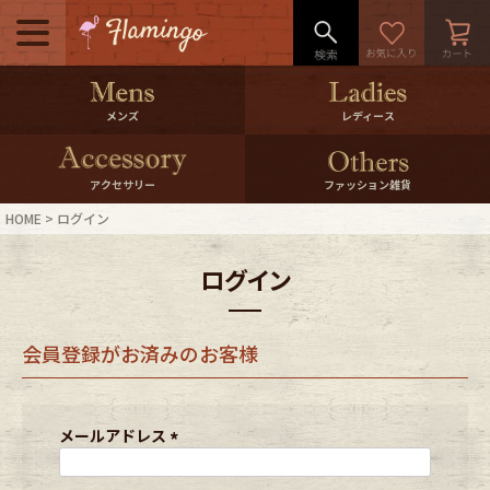
メニュー
500pt＆10％Offクーポンプレゼン
メンズ
レディース
ト
10％0ffクーポンプレゼント
アクセサリー
ファッション雑貨
HOME
ログイン
ログイン・会員登録
LINE ID連携
ログイン
お気に入り
マイページ
会員登録がお済みのお客様
ご利用ガイド
International Shipping
店舗紹介
特集一覧
メールアドレス
(
必