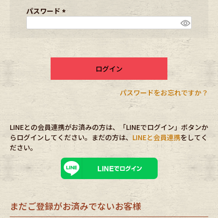
ブランドから探す
スタッフコーディネート
須
パスワード
)
(
必
年代から探す
古着卸DOCK
須
)
ログイン
メンズ商品カテゴリーから探す
パスワードをお忘れですか？
Tops
Outer
LINEとの会員連携がお済みの方は、「LINEでログイン」ボタンか
Bottoms
Fafatt
らログインしてください。まだの方は、
LINEと会員連携
をしてく
ださい。
レディース商品カテゴリーから探す
Tops
Bottoms
まだご登録がお済みでないお客様
Outer
One Piece