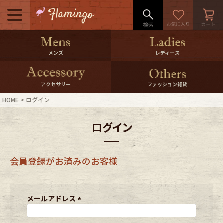
メニュー
500pt＆10％Offクーポンプレゼン
メンズ
レディース
ト
10％0ffクーポンプレゼント
アクセサリー
ファッション雑貨
HOME
ログイン
ログイン・会員登録
LINE ID連携
ログイン
お気に入り
マイページ
会員登録がお済みのお客様
ご利用ガイド
International Shipping
店舗紹介
特集一覧
メールアドレス
(
必