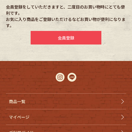
会員登録をしていただきますと、二度目のお買い物時にとても便
利です。
Fafatt
Kidswear
お気に入り商品をご登録いただけるなどお買い物が便利になりま
す。
小物・アクセサリーから探す
会員登録
Eye Wear
Cap
Bag
Stall・Scarf
Accessory
Shoes
Belt
antique goods
商品一覧
Keyring
vintage bicycle
マイページ
FAFATT