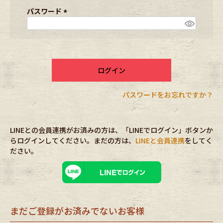
ブランドから探す
スタッフコーディネート
須
パスワード
)
(
必
年代から探す
古着卸DOCK
須
)
ログイン
メンズ商品カテゴリーから探す
パスワードをお忘れですか？
Tops
Outer
LINEとの会員連携がお済みの方は、「LINEでログイン」ボタンか
Bottoms
Fafatt
らログインしてください。まだの方は、
LINEと会員連携
をしてく
ださい。
レディース商品カテゴリーから探す
Tops
Bottoms
まだご登録がお済みでないお客様
Outer
One Piece