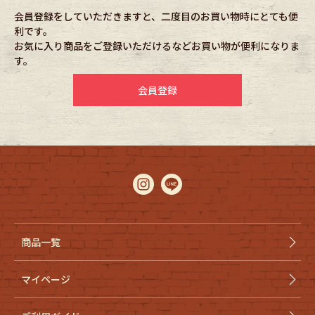
会員登録をしていただきますと、二度目のお買い物時にとても便
利です。
Fafatt
Kidswear
お気に入り商品をご登録いただけるなどお買い物が便利になりま
す。
小物・アクセサリーから探す
会員登録
Eye Wear
Cap
Bag
Stall・Scarf
Accessory
Shoes
Belt
antique goods
商品一覧
Keyring
vintage bicycle
マイページ
FAFATT