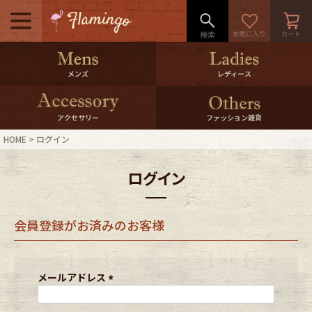
メニュー
500pt＆10％Offクーポンプレゼン
メンズ
レディース
ト
10％0ffクーポンプレゼント
アクセサリー
ファッション雑貨
HOME
ログイン
ログイン・会員登録
LINE ID連携
ログイン
お気に入り
マイページ
会員登録がお済みのお客様
ご利用ガイド
International Shipping
店舗紹介
特集一覧
メールアドレス
(
必