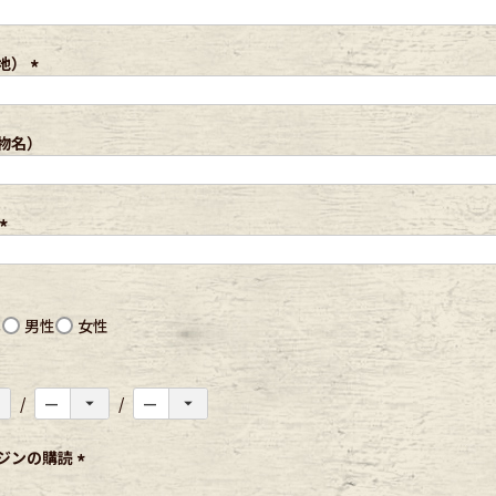
(
必
ece
須
地）
)
(
必
ear
須
物名）
)
す
(
必
須
)
し
男性
女性
Scarf
ジンの購読
(