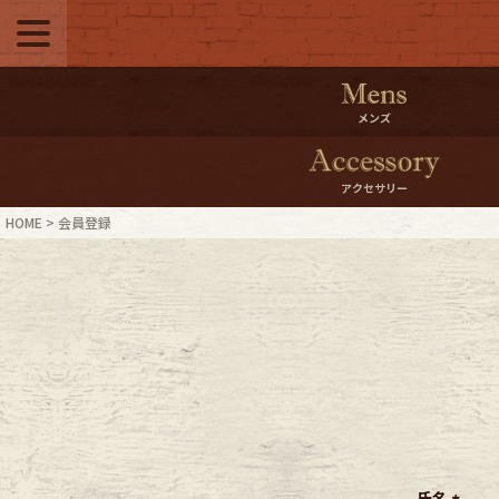
メニュー
500pt＆10％Offク
メンズ
10％0ffクーポンプ
アクセサリー
ログイン・会員登録
LINE ID
HOME
会員登録
お気に入り
マイペー
ご利用ガイド
Internati
店舗紹介
特集一覧
ブランドから探す
スタッフ
氏名