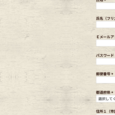
(
年代から探す
古着卸DO
必
須
氏名（フリ
)
メンズ商品カテゴリーから探
Ｅメールア
Tops
Outer
パスワード
Bottoms
Fafatt
郵便番号
(
必
レディース商品カテゴリーから
須
都道府県
)
(
必
Tops
Botto
須
住所１（市