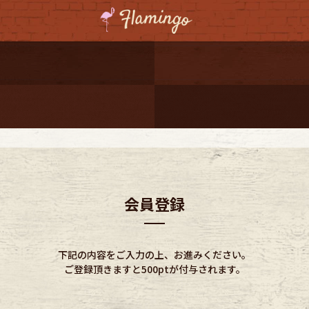
ーポンプレゼント
レゼント
連携
ジ
会員登録
onal Shipping
下記の内容をご入力の上、お進みください。
ご登録頂きますと500ptが付与されます。
コーディネート