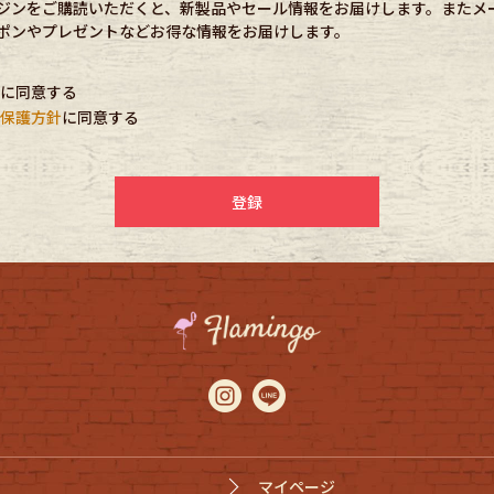
ジンをご購読いただくと、新製品やセール情報をお届けします。またメ
必
e goods
ポンやプレゼントなどお得な情報をお届けします。
須
)
に同意する
e bicycle
保護方針
に同意する
登録
マイページ