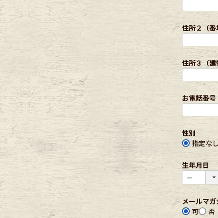
)
Outer
One Pi
住所２（番
Fafatt
Kidsw
住所３（建
小物・アクセサリーから探
お電話番号
Eye Wear
Cap
性別
指定な
Bag
Stall・
生年月日
Accessory
Shoes
メールマガ
可
否