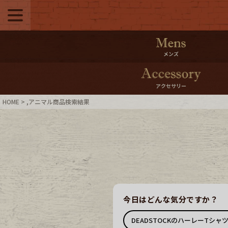
メニュー
500pt＆10％Offク
メンズ
10％0ffクーポンプ
アクセサリー
ログイン・会員登録
LINE ID
HOME
,アニマル商品検索結果
お気に入り
マイペー
ご利用ガイド
Internati
店舗紹介
特集一覧
今日はどんな気分ですか？
ブランドから探す
スタッフ
DEADSTOCKのハーレーTシャ