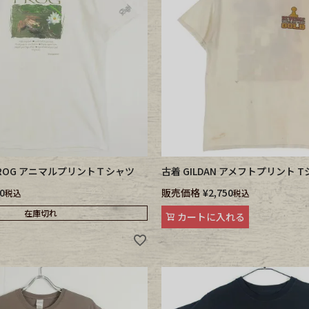
ece
ear
す
N FROG アニマルプリントＴシャツ
古着 GILDAN アメフトプリント 
0
販売価格
¥
2,750
税込
税込
在庫切れ
カートに入れる
Scarf