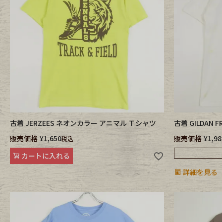
Outer
One Pi
Fafatt
Kidsw
小物・アクセサリーから探
古着 JERZEES ネオンカラー アニマル Ｔシャツ
古着 GILDA
Eye Wear
Cap
販売価格
¥
1,650
販売価格
¥
1,98
税込
カートに入れる
Bag
Stall・
詳細を見る
Accessory
Shoes