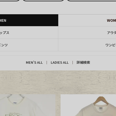
CK
MEN
WOM
ップス
アウ
す
パンツ
ワンピ
MEN’S ALL
｜
LADIES ALL
｜
詳細検索
探す
ms