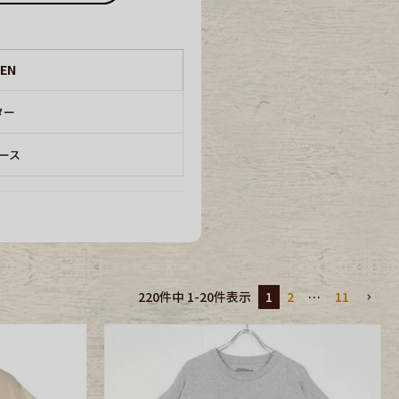
EN
ター
ース
1
2
…
11
220
件中
1
-
20
件表示