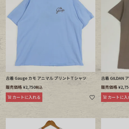
Belt
antiqu
Keyring
vintag
FAFATT
古着 Gauge カモ アニマル プリントＴシャツ
古着 GILDA
販売価格
¥
2,750
販売価格
¥
2,75
税込
カートに入れる
カートに入