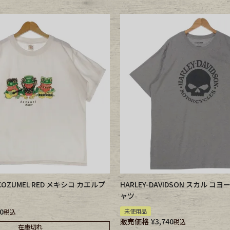
 COZUMEL RED メキシコ カエルプ
HARLEY-DAVIDSON スカル 
ャツ
0
未使用品
税込
販売価格
¥
3,740
税込
在庫切れ