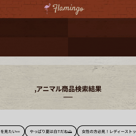
ーポンプレゼント
レゼント
連携
ジ
,アニマル商品検索結果
onal Shipping
コーディネート
ツを見たい👀
やっぱり夏は白Tだね🌅
女性の方必見！レディーストッ