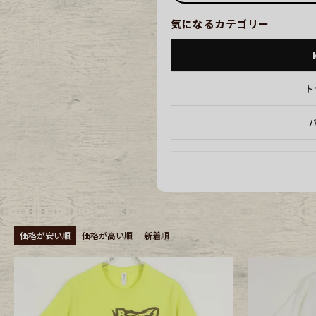
気になるカテゴリー
年代から探す
古着卸DO
ト
メンズ商品カテゴリーから探
Tops
Outer
Bottoms
Fafatt
価格が安い順
価格が高い順
新着順
レディース商品カテゴリーから
Tops
Botto