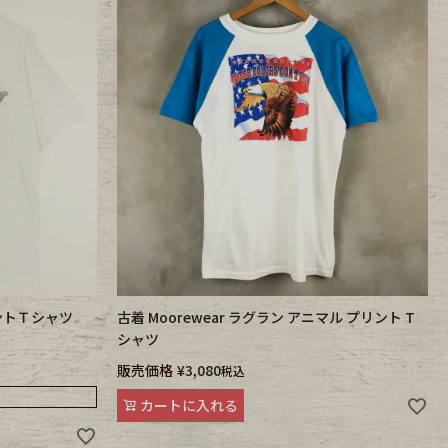
リントＴシャツ
古着 Moorewear ラグラン アニマル プリント T
シャツ
販売価格
¥
3,080
税込
カートに入れる