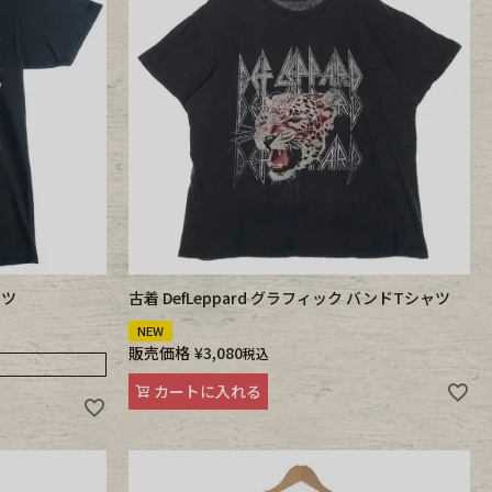
ャツ
古着 DefLeppard グラフィック バンドTシャツ
NEW
販売価格
¥
3,080
税込
カートに入れる