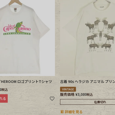
FTHEROOM ロゴプリントTシャツ
古着 90s ヘラジカ アニマル プ
0
VINTAGE
税込
販売価格
¥
3,080
税込
れる
在庫切れ
詳細を見る