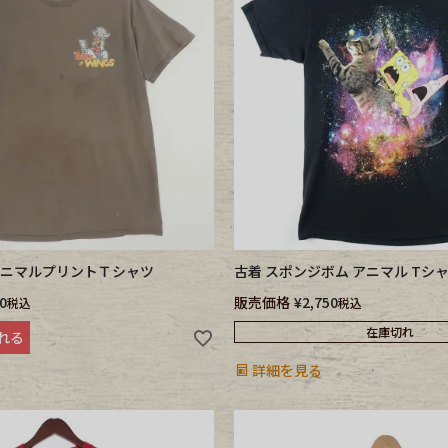
e goods
e bicycle
N アニマルプリントＴシャツ
古着 スポンジボム アニマル Tシ
0
販売価格
¥
2,750
税込
税込
在庫切れ
れる
詳細を見る