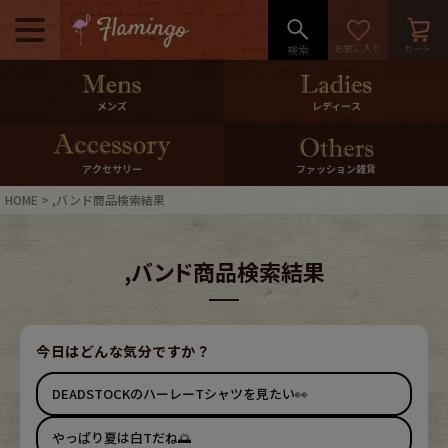
メニュー
500pt＆10％Offクーポンプレゼン
メンズ
レディース
ト
10％0ffクーポンプレゼント
アクセサリー
ファッション雑貨
HOME
,バンド商品検索結果
ログイン・会員登録
LINE ID連携
,バンド商品検索結果
お気に入り
マイページ
ご利用ガイド
International Shipping
今日はどんな気分ですか？
DEADSTOCKのハーレーTシャツを見たい👀
店舗紹介
特集一覧
やっぱり夏は白Tだね🌅