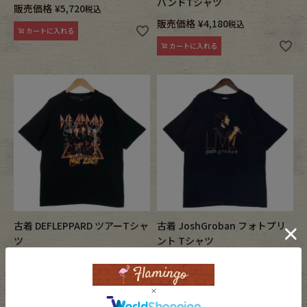
バンドTシャツ
販売価格
¥
5,720
税込
販売価格
¥
4,180
税込
カートに入れる
カートに入れる
古着 DEFLEPPARD ツアーTシャ
古着 JoshGroban フォトプリ
ツ
ント Tシャツ
販売価格
¥
3,080
販売価格
¥
4,950
税込
税込
カートに入れる
カートに入れる