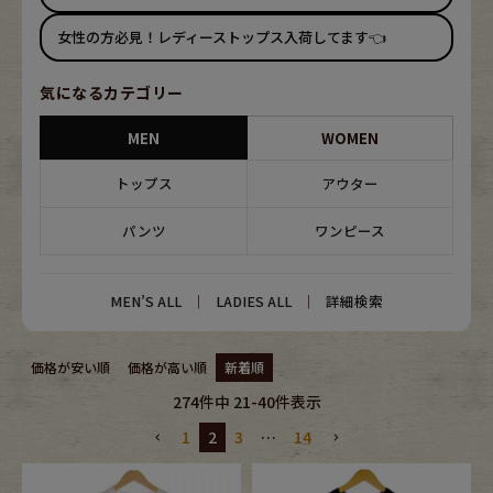
ブランドから探す
スタッフコーディネート
女性の方必見！レディーストップス入荷してます👈
年代から探す
古着卸DOCK
気になるカテゴリー
MEN
WOMEN
メンズ商品カテゴリーから探す
トップス
アウター
パンツ
ワンピース
Tops
Outer
Bottoms
Fafatt
MEN’S ALL
｜
LADIES ALL
｜
詳細検索
レディース商品カテゴリーから探す
価格が安い順
価格が高い順
新着順
274
件中
21
-
40
件表示
Tops
Bottoms
1
2
3
…
14
Outer
One Piece