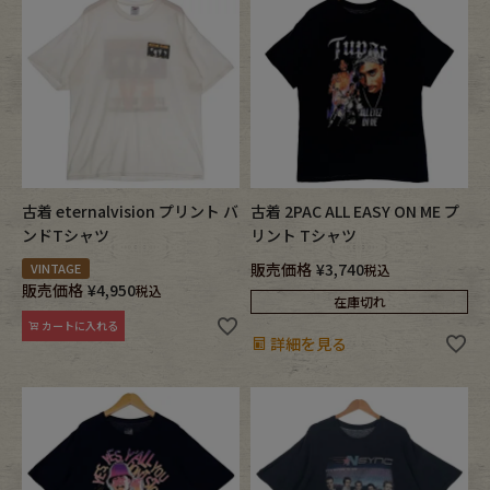
Fafatt
Kidswear
小物・アクセサリーから探す
Eye Wear
Cap
古着 eternalvision プリント バ
古着 2PAC ALL EASY ON ME プ
ンドTシャツ
リント Tシャツ
Bag
Stall・Scarf
販売価格
¥
3,740
VINTAGE
税込
販売価格
¥
4,950
税込
Accessory
Shoes
在庫切れ
カートに入れる
詳細を見る
Belt
antique goods
Keyring
vintage bicycle
FAFATT