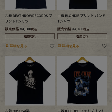
古着 DEATHROWRECORDS プ
古着 BLONDIE プリント バンド
リントTシャツ
Tシャツ
販売価格
¥
4,180
販売価格
¥
4,180
税込
税込
在庫切れ
在庫切れ
詳細を見る
詳細を見る
古着 90s USA製
古着 ICECUBE フォトプリント