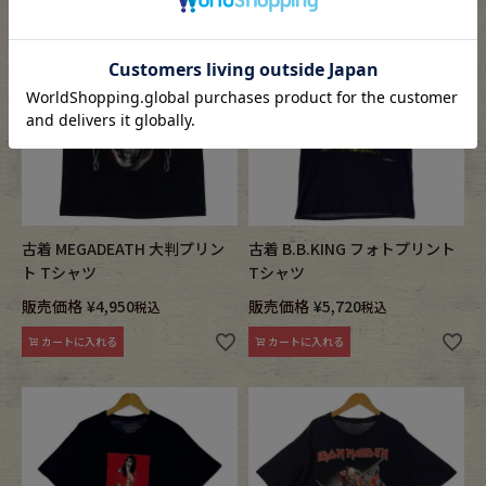
古着 MEGADEATH 大判プリン
古着 B.B.KING フォトプリント
ト Tシャツ
Tシャツ
販売価格
¥
4,950
販売価格
¥
5,720
税込
税込
カートに入れる
カートに入れる