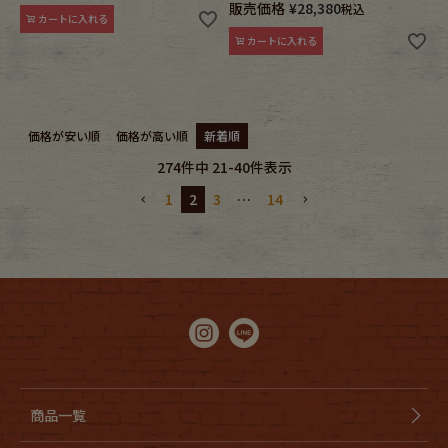
販売価格
¥
28,380
税込
カートに入れる
カートに入れる
価格が安い順
価格が高い順
新着順
274
件中
21
-
40
件表示
1
2
3
…
14
商品一覧