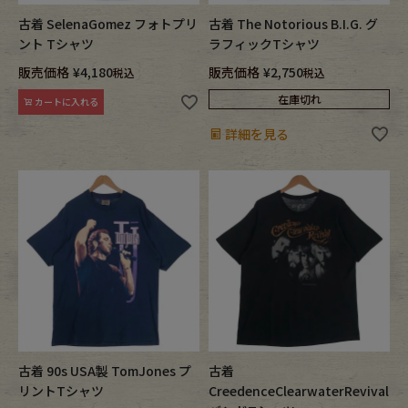
古着 SelenaGomez フォトプリ
古着 The Notorious B.I.G. グ
ント Tシャツ
ラフィックTシャツ
販売価格
¥
4,180
販売価格
¥
2,750
税込
税込
在庫切れ
カートに入れる
詳細を見る
古着 90s USA製 TomJones プ
古着
リントTシャツ
CreedenceClearwaterRevival