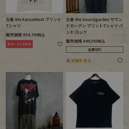
古着 00s KanyeWest プリント
古着 90s Soundgarden サウン
Tシャツ
ドガーデン プリントTシャツ バ
ンド ロック
販売価格
¥
54,780
税込
販売価格
¥
49,500
税込
カートに入れる
在庫切れ
詳細を見る