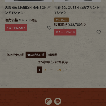
古着 00s MARILYN MANSON バ
古着 90s QUEEN 両面プリント
ンドTシャツ
Tシャツ
販売価格
¥
32,780
VINTAGE
税込
販売価格
¥
32,780
税込
カートに入れる
カートに入れる
価格が安い順
価格が高い順
新着順
274
件中
1
-
20
件表示
1
2
…
14