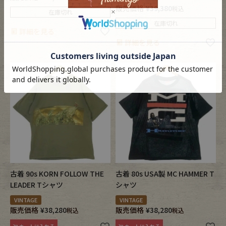
販売価格
¥
39,380
税込
在庫切れ
在庫切れ
詳細を見る
詳細を見る
古着 90s KORN FOLLOW THE
古着 80s USA製 MC HAMMER T
LEADER Tシャツ
シャツ
VINTAGE
VINTAGE
販売価格
¥
38,280
販売価格
¥
38,280
税込
税込