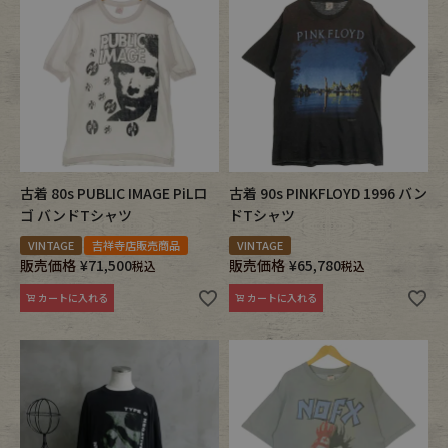
Fafatt
Kidswear
小物・アクセサリーから探す
Eye Wear
Cap
古着 80s PUBLIC IMAGE PiLロ
古着 90s PINKFLOYD 1996 バン
ゴ バンドTシャツ
ドTシャツ
Bag
Stall・Scarf
VINTAGE
吉祥寺店販売商品
VINTAGE
販売価格
¥
71,500
販売価格
¥
65,780
税込
税込
Accessory
Shoes
カートに入れる
カートに入れる
Belt
antique goods
Keyring
vintage bicycle
FAFATT