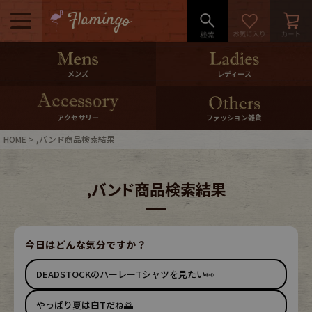
メニュー
500pt＆10％Offクーポンプレゼン
メンズ
レディース
ト
10％0ffクーポンプレゼント
アクセサリー
ファッション雑貨
HOME
,バンド商品検索結果
ログイン・会員登録
LINE ID連携
,バンド商品検索結果
お気に入り
マイページ
ご利用ガイド
International Shipping
今日はどんな気分ですか？
DEADSTOCKのハーレーTシャツを見たい👀
店舗紹介
特集一覧
やっぱり夏は白Tだね🌅