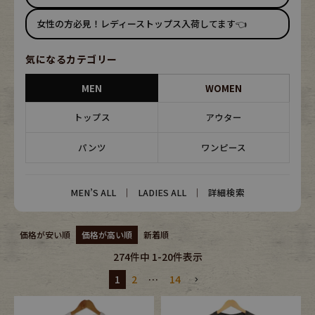
ブランドから探す
スタッフコーディネート
女性の方必見！レディーストップス入荷してます👈
年代から探す
古着卸DOCK
気になるカテゴリー
MEN
WOMEN
メンズ商品カテゴリーから探す
トップス
アウター
パンツ
ワンピース
Tops
Outer
Bottoms
Fafatt
MEN’S ALL
｜
LADIES ALL
｜
詳細検索
レディース商品カテゴリーから探す
価格が安い順
価格が高い順
新着順
274
件中
1
-
20
件表示
Tops
Bottoms
1
2
…
14
Outer
One Piece