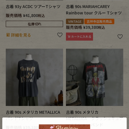
古着 93y ACDC ツアーTシャツ
古着 90s MARIAHCAREY
Rainbow tour クルー Tシャツ
販売価格
¥
41,800
税込
VINTAGE
吉祥寺店販売商品
在庫切れ
販売価格
¥
39,380
税込
詳細を見る
カートに入れる
古着 90s メタリカ METALLICA
古着 90s メタリカ
バンドTシャツ
METALLICA クラッシュキュア
ーズＴシャツ バンド
販売価格
¥
39,380
税込