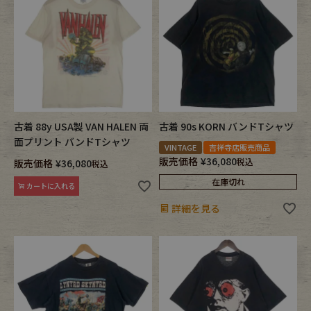
古着 88y USA製 VAN HALEN 両
古着 90s KORN バンドTシャツ
面プリント バンドTシャツ
VINTAGE
吉祥寺店販売商品
販売価格
¥
36,080
税込
販売価格
¥
36,080
税込
在庫切れ
カートに入れる
詳細を見る