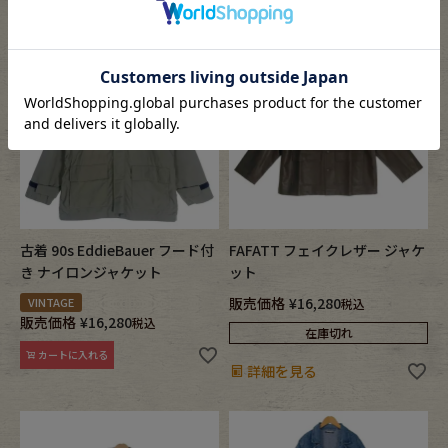
古着 90s EddieBauer フード付
FAFATT フェイクレザー ジャケ
き ナイロンジャケット
ット
販売価格
¥
16,280
VINTAGE
税込
販売価格
¥
16,280
税込
在庫切れ
カートに入れる
詳細を見る