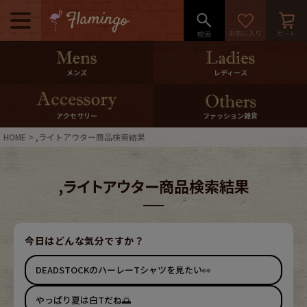
メニュー
500pt＆10％Offクーポンプレゼン
メンズ
レディース
ト
10％0ffクーポンプレゼント
アクセサリー
ファッション雑貨
HOME
,ライトアウター商品検索結果
ログイン・会員登録
LINE ID連携
,ライトアウター商品検索結果
お気に入り
マイページ
ご利用ガイド
International Shipping
今日はどんな気分ですか？
DEADSTOCKのハーレーTシャツを見たい👀
店舗紹介
特集一覧
やっぱり夏は白Tだね🌅