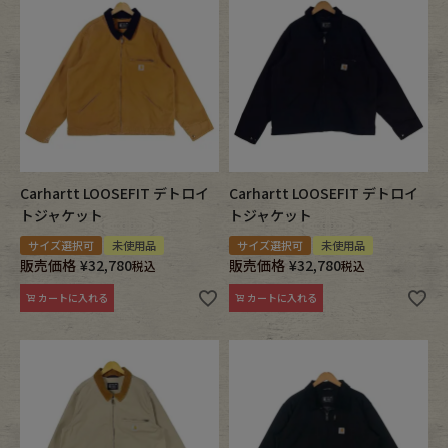
Fafatt
Kidswear
小物・アクセサリーから探す
Eye Wear
Cap
Carhartt LOOSEFIT デトロイ
Carhartt LOOSEFIT デトロイ
トジャケット
トジャケット
Bag
Stall・Scarf
サイズ選択可
未使用品
サイズ選択可
未使用品
販売価格
¥
32,780
販売価格
¥
32,780
税込
税込
Accessory
Shoes
カートに入れる
カートに入れる
Belt
antique goods
Keyring
vintage bicycle
FAFATT