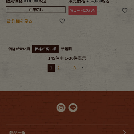
販売価格
¥
14,080
販売価格
¥
14,080
税込
税込
在庫切れ
カートに入れる
詳細を見る
価格が安い順
価格が高い順
新着順
145
件中
1
-
20
件表示
1
2
…
8
商品一覧