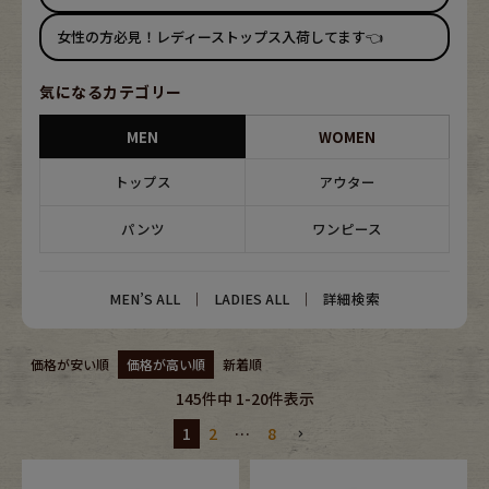
ブランドから探す
スタッフコーディネート
女性の方必見！レディーストップス入荷してます👈
年代から探す
古着卸DOCK
気になるカテゴリー
MEN
WOMEN
メンズ商品カテゴリーから探す
トップス
アウター
パンツ
ワンピース
Tops
Outer
Bottoms
Fafatt
MEN’S ALL
｜
LADIES ALL
｜
詳細検索
レディース商品カテゴリーから探す
価格が安い順
価格が高い順
新着順
145
件中
1
-
20
件表示
Tops
Bottoms
1
2
…
8
Outer
One Piece