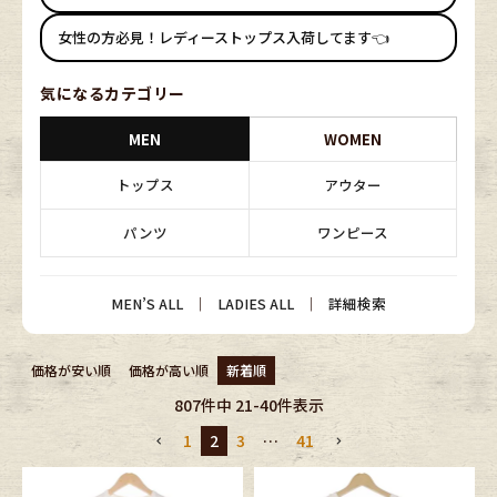
ブランドから探す
スタッフコーディネート
女性の方必見！レディーストップス入荷してます👈
年代から探す
古着卸DOCK
気になるカテゴリー
MEN
WOMEN
メンズ商品カテゴリーから探す
トップス
アウター
パンツ
ワンピース
Tops
Outer
Bottoms
Fafatt
MEN’S ALL
｜
LADIES ALL
｜
詳細検索
レディース商品カテゴリーから探す
価格が安い順
価格が高い順
新着順
807
件中
21
-
40
件表示
Tops
Bottoms
1
2
3
…
41
Outer
One Piece