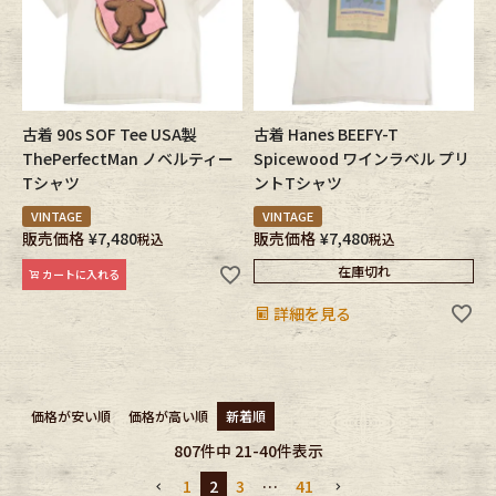
古着 90s SOF Tee USA製
古着 Hanes BEEFY-T
ThePerfectMan ノベルティー
Spicewood ワインラベル プリ
Tシャツ
ントTシャツ
VINTAGE
VINTAGE
販売価格
¥
7,480
販売価格
¥
7,480
税込
税込
在庫切れ
カートに入れる
詳細を見る
価格が安い順
価格が高い順
新着順
807
件中
21
-
40
件表示
1
2
3
…
41