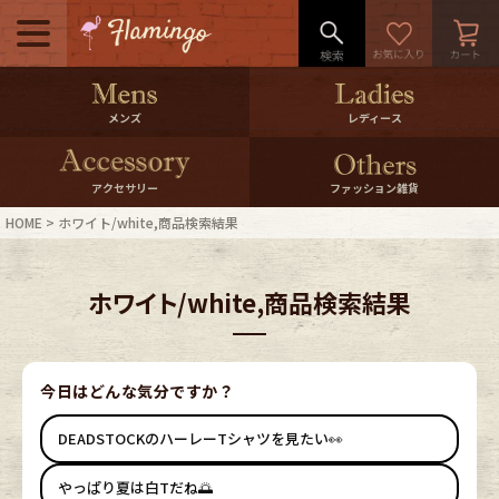
メニュー
500pt＆10％Offクーポンプレゼン
メンズ
レディース
ト
10％0ffクーポンプレゼント
アクセサリー
ファッション雑貨
HOME
ホワイト/white,商品検索結果
ログイン・会員登録
LINE ID連携
ホワイト/white,商品検索結果
お気に入り
マイページ
ご利用ガイド
International Shipping
今日はどんな気分ですか？
DEADSTOCKのハーレーTシャツを見たい👀
店舗紹介
特集一覧
やっぱり夏は白Tだね🌅