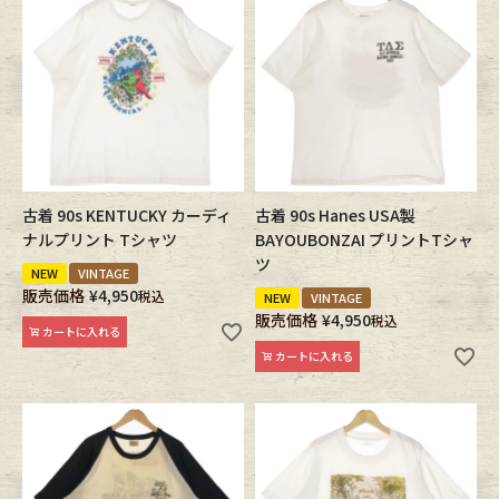
Fafatt
Kidswear
小物・アクセサリーから探す
Eye Wear
Cap
古着 90s KENTUCKY カーディ
古着 90s Hanes USA製
ナルプリント Tシャツ
BAYOUBONZAI プリントTシャ
Bag
Stall・Scarf
ツ
NEW
VINTAGE
販売価格
¥
4,950
税込
NEW
VINTAGE
Accessory
Shoes
販売価格
¥
4,950
税込
カートに入れる
カートに入れる
Belt
antique goods
Keyring
vintage bicycle
FAFATT