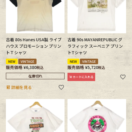
古着 80s Hanes USA製 ライブ
古着 90s MAYANREPUBLIC グ
ハウス プロモーション プリン
ラフィック スーベニア プリン
トＴシャツ
トTシャツ
NEW
VINTAGE
NEW
VINTAGE
販売価格
¥
6,380
販売価格
¥
5,720
税込
税込
在庫切れ
カートに入れる
詳細を見る