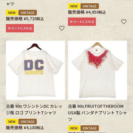
ャツ
NEW
VINTAGE
販売価格
¥
4,950
税込
NEW
VINTAGE
販売価格
¥
5,720
税込
カートに入れる
カートに入れる
古着 90s ワシントンDC カレッ
古着 90s FRUITOFTHEROOM
ジ風 ロゴ プリントTシャツ
USA製 バンダナプリント Tシャ
ツ
NEW
VINTAGE
販売価格
¥
4,180
税込
NEW
VINTAGE