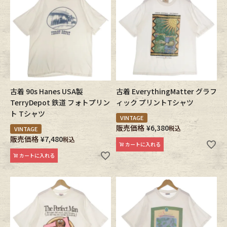
古着 90s Hanes USA製
古着 EverythingMatter グラフ
TerryDepot 鉄道 フォトプリン
ィック プリントTシャツ
ト Tシャツ
VINTAGE
販売価格
¥
6,380
税込
VINTAGE
販売価格
¥
7,480
税込
カートに入れる
カートに入れる