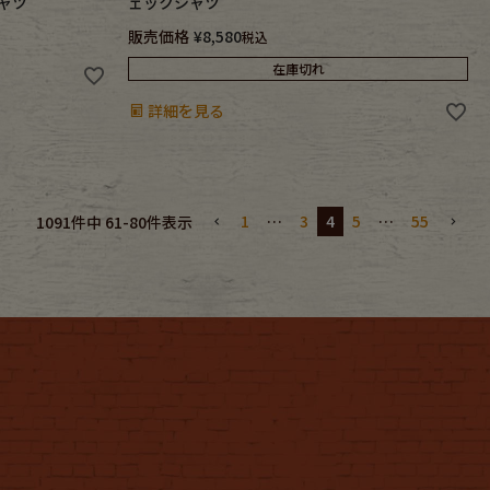
シャツ
ェックシャツ
販売価格
¥
8,580
税込
在庫切れ
詳細を見る
1
…
3
4
5
…
55
1091
件中
61
-
80
件表示