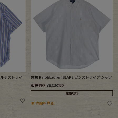
IT マルチストライ
古着 RalphLauren BLAKE ピンストライプ シャツ
販売価格
¥
6,380
税込
在庫切れ
詳細を見る