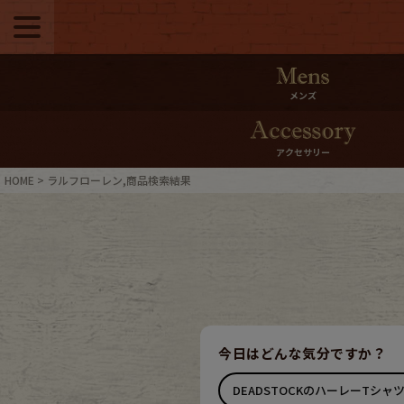
メニュー
500pt＆10％Offク
メンズ
10％0ffクーポンプ
アクセサリー
ログイン・会員登録
LINE ID
HOME
ラルフローレン,商品検索結果
お気に入り
マイペー
ご利用ガイド
Internati
店舗紹介
特集一覧
今日はどんな気分ですか？
ブランドから探す
スタッフ
DEADSTOCKのハーレーTシャ