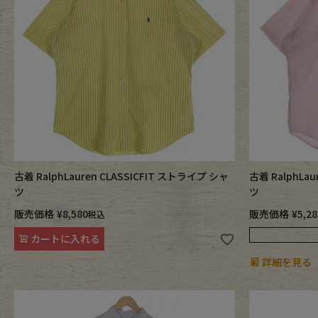
Outer
One Pi
Fafatt
Kidsw
小物・アクセサリーから探
古着 RalphLauren CLASSICFIT ストライプ シャ
古着 RalphLa
Eye Wear
Cap
ツ
ツ
販売価格
¥
8,580
販売価格
¥
5,28
税込
Bag
Stall・
カートに入れる
詳細を見る
Accessory
Shoes