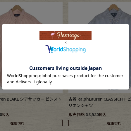
uren BLAKE シアサッカー ピンスト
古着 RalphLauren CLASSICF
リネンシャツ
0
販売価格
¥
8,580
税込
税込
在庫切れ
在庫切れ