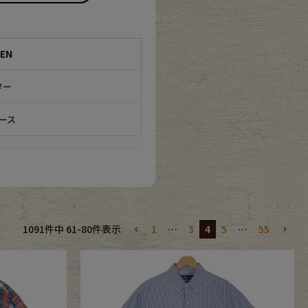
EN
ター
ース
1
…
3
4
5
…
55
1091
件中
61
-
80
件表示