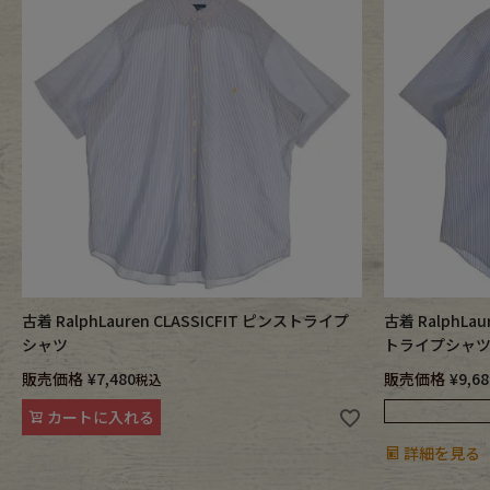
Belt
antiqu
Keyring
vintag
FAFATT
古着 RalphLauren CLASSICFIT ピンストライプ
古着 RalphLa
シャツ
トライプシャ
販売価格
¥
7,480
販売価格
¥
9,68
税込
カートに入れる
詳細を見る