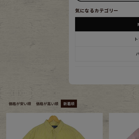
気になるカテゴリー
年代から探す
古着卸DO
ト
メンズ商品カテゴリーから探
Tops
Outer
Bottoms
Fafatt
価格が安い順
価格が高い順
新着順
レディース商品カテゴリーから
Tops
Botto