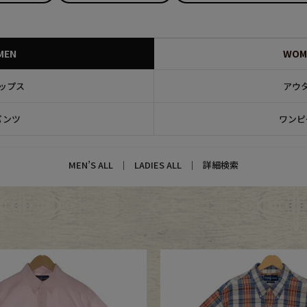
CK
MEN
WOM
ップス
アウ
す
パンツ
ワンピ
MEN’S ALL
｜
LADIES ALL
｜
詳細検索
探す
ms