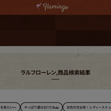
ーポンプレゼント
レゼント
連携
ジ
ラルフローレン,商品検索結果
onal Shipping
コーディネート
ツを見たい👀
やっぱり夏は白Tだね🌅
女性の方必見！レディーストッ