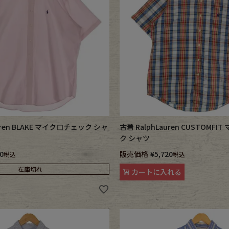
ece
ear
す
uren BLAKE マイクロチェック シャ
古着 RalphLauren CUSTOMF
ク シャツ
0
販売価格
¥
5,720
税込
税込
Scarf
在庫切れ
カートに入れる