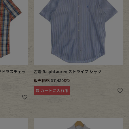
IT マドラスチェッ
古着 RalphLauren ストライプ シャツ
販売価格
¥
7,480
税込
カートに入れる