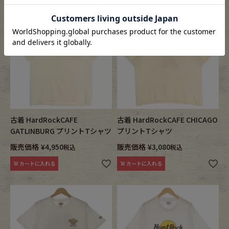
古着 HardRockCAFE
古着 HardRockCAFE CHICAGO
GATLINBURG プリントTシャツ
プリントTシャツ
販売価格
¥
4,950
販売価格
¥
3,080
税込
税込
カートに入れる
カートに入れる