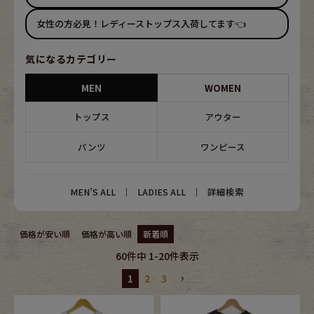
ブランドから探す
スタッフコーディネート
女性の方必見！レディーストップス入荷してます👈
年代から探す
古着卸DOCK
気になるカテゴリー
MEN
WOMEN
メンズ商品カテゴリーから探す
トップス
アウター
パンツ
ワンピース
Tops
Outer
Bottoms
Fafatt
MEN’S ALL
｜
LADIES ALL
｜
詳細検索
レディース商品カテゴリーから探す
価格が安い順
価格が高い順
新着順
60
件中
1
-
20
件表示
Tops
Bottoms
1
2
3
Outer
One Piece