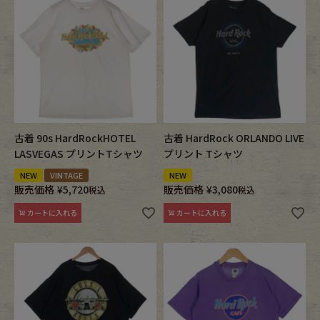
Fafatt
Kidswear
小物・アクセサリーから探す
Eye Wear
Cap
古着 90s HardRockHOTEL
古着 HardRock ORLANDO LIVE
LASVEGAS プリントTシャツ
プリント Tシャツ
Bag
Stall・Scarf
NEW
VINTAGE
NEW
販売価格
¥
5,720
販売価格
¥
3,080
税込
税込
Accessory
Shoes
カートに入れる
カートに入れる
Belt
antique goods
Keyring
vintage bicycle
FAFATT