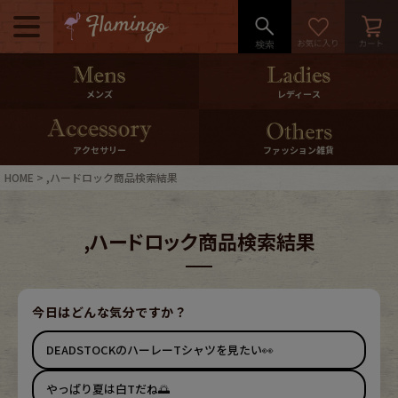
メニュー
500pt＆10％Offクーポンプレゼン
メンズ
レディース
ト
10％0ffクーポンプレゼント
アクセサリー
ファッション雑貨
HOME
,ハードロック商品検索結果
ログイン・会員登録
LINE ID連携
,ハードロック商品検索結果
お気に入り
マイページ
ご利用ガイド
International Shipping
今日はどんな気分ですか？
DEADSTOCKのハーレーTシャツを見たい👀
店舗紹介
特集一覧
やっぱり夏は白Tだね🌅