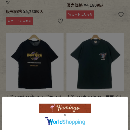
ツ
販売価格
¥
4,180
税込
販売価格
¥
5,280
税込
カートに入れる
カートに入れる
古着 HardRockCAFE デカロゴ
古着 HardRockCAFE 両面プリ
プリント Tシャツ
ント Tシャツ
販売価格
¥
5,280
販売価格
¥
6,380
税込
税込
カートに入れる
カートに入れる