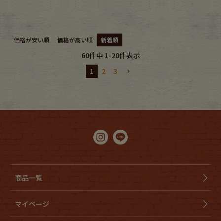
価格が安い順
価格が高い順
新着順
60
件中
1
-
20
件表示
1
2
3
商品一覧
マイページ