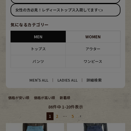
ブランドから探す
スタッフコーディネート
女性の方必見！レディーストップス入荷してます👈
年代から探す
古着卸DOCK
気になるカテゴリー
MEN
WOMEN
メンズ商品カテゴリーから探す
トップス
アウター
パンツ
ワンピース
Tops
Outer
Bottoms
Fafatt
MEN’S ALL
｜
LADIES ALL
｜
詳細検索
レディース商品カテゴリーから探す
価格が安い順
価格が高い順
新着順
86
件中
1
-
20
件表示
Tops
Bottoms
1
2
…
5
Outer
One Piece