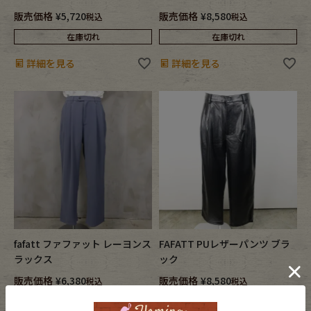
販売価格
¥
5,720
販売価格
¥
8,580
税込
税込
在庫切れ
在庫切れ
詳細を見る
詳細を見る
fafatt ファファット レーヨンス
FAFATT PUレザーパンツ ブラ
ラックス
ック
販売価格
¥
6,380
販売価格
¥
8,580
税込
税込
在庫切れ
在庫切れ