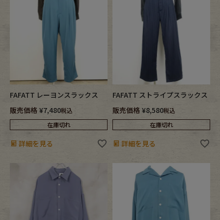
Fafatt
Kidswear
小物・アクセサリーから探す
Eye Wear
Cap
FAFATT レーヨンスラックス
FAFATT ストライプスラックス
Bag
Stall・Scarf
販売価格
¥
7,480
販売価格
¥
8,580
税込
税込
在庫切れ
在庫切れ
Accessory
Shoes
詳細を見る
詳細を見る
Belt
antique goods
Keyring
vintage bicycle
FAFATT