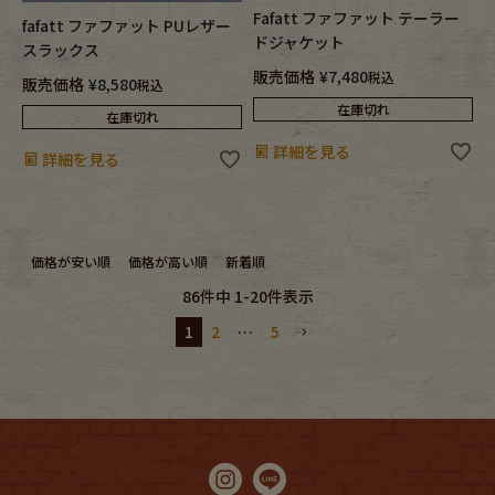
Fafatt ファファット テーラー
fafatt ファファット PUレザー
ドジャケット
スラックス
販売価格
¥
7,480
税込
販売価格
¥
8,580
税込
在庫切れ
在庫切れ
詳細を見る
詳細を見る
価格が安い順
価格が高い順
新着順
86
件中
1
-
20
件表示
1
2
…
5