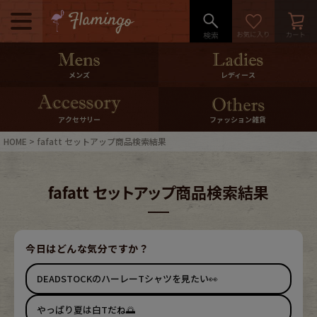
メニュー
500pt＆10％Offクーポンプレゼン
メンズ
レディース
ト
10％0ffクーポンプレゼント
アクセサリー
ファッション雑貨
HOME
fafatt セットアップ商品検索結果
ログイン・会員登録
LINE ID連携
fafatt セットアップ商品検索結果
お気に入り
マイページ
ご利用ガイド
International Shipping
今日はどんな気分ですか？
DEADSTOCKのハーレーTシャツを見たい👀
店舗紹介
特集一覧
やっぱり夏は白Tだね🌅