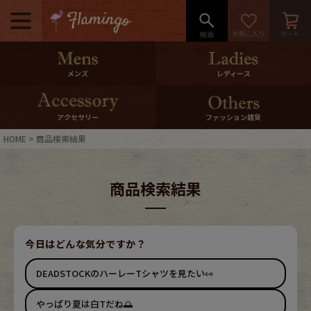
メニュー
500pt＆10％Offクーポンプレゼン
メンズ
レディース
ト
10％0ffクーポンプレゼント
アクセサリー
ファッション雑貨
HOME
商品検索結果
ログイン・会員登録
LINE ID連携
商品検索結果
お気に入り
マイページ
ご利用ガイド
International Shipping
今日はどんな気分ですか？
DEADSTOCKのハーレーTシャツを見たい👀
店舗紹介
特集一覧
やっぱり夏は白Tだね🌅