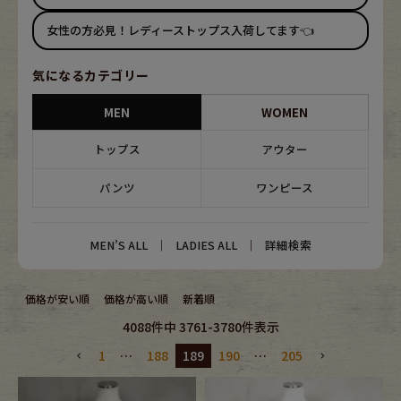
ブランドから探す
スタッフコーディネート
女性の方必見！レディーストップス入荷してます👈
年代から探す
古着卸DOCK
気になるカテゴリー
MEN
WOMEN
メンズ商品カテゴリーから探す
トップス
アウター
パンツ
ワンピース
Tops
Outer
Bottoms
Fafatt
MEN’S ALL
｜
LADIES ALL
｜
詳細検索
レディース商品カテゴリーから探す
価格が安い順
価格が高い順
新着順
4088
件中
3761
-
3780
件表示
Tops
Bottoms
1
…
188
189
190
…
205
Outer
One Piece