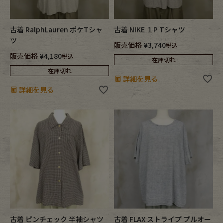
古着 RalphLauren ポケTシャ
古着 NIKE １P Tシャツ
ツ
販売価格
¥
3,740
税込
販売価格
¥
4,180
税込
在庫切れ
在庫切れ
詳細を見る
詳細を見る
古着 ピンチェック 半袖シャツ
古着 FLAX ストライプ プルオー