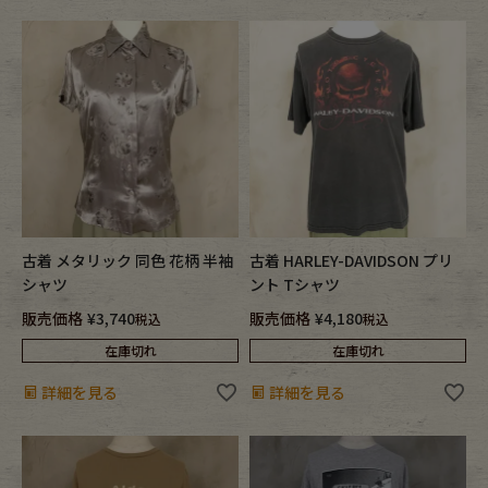
古着 メタリック 同色 花柄 半袖
古着 HARLEY-DAVIDSON プリ
シャツ
ント Tシャツ
販売価格
¥
3,740
販売価格
¥
4,180
税込
税込
在庫切れ
在庫切れ
詳細を見る
詳細を見る