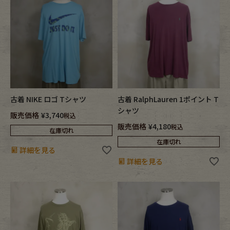
Fafatt
Kidswear
小物・アクセサリーから探す
Eye Wear
Cap
古着 NIKE ロゴ Tシャツ
古着 RalphLauren 1ポイント T
シャツ
Bag
Stall・Scarf
販売価格
¥
3,740
税込
販売価格
¥
4,180
税込
在庫切れ
Accessory
Shoes
在庫切れ
詳細を見る
詳細を見る
Belt
antique goods
Keyring
vintage bicycle
FAFATT