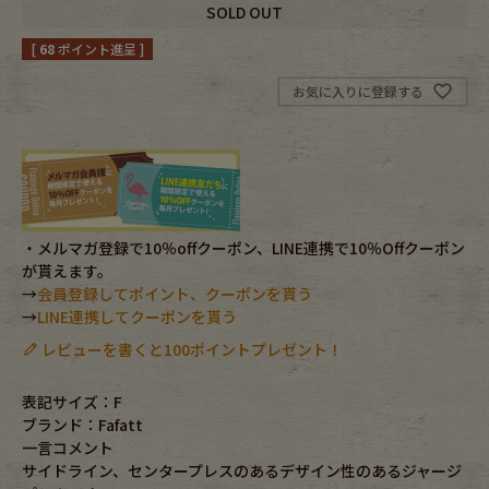
SOLD OUT
Fafatt
Kidswear
[
68
ポイント進呈 ]
お気に入りに登録する
小物・アクセサリーから探す
Eye Wear
Cap
Bag
Stall・Scarf
・メルマガ登録で10％offクーポン、LINE連携で10％Offクーポン
が貰えます。
→
会員登録してポイント、クーポンを貰う
Accessory
Shoes
→
LINE連携してクーポンを貰う
レビューを書くと100ポイントプレゼント！
Belt
antique goods
表記サイズ：F
Keyring
vintage bicycle
ブランド：Fafatt
一言コメント
FAFATT
サイドライン、センタープレスのあるデザイン性のあるジャージ