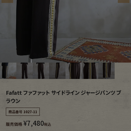
ブランドから探す
スタッフコーディネート
年代から探す
古着卸DOCK
メンズ商品カテゴリーから探す
Tops
Outer
Bottoms
Fafatt
Fafatt ファファット サイドライン ジャージパンツ ブ
レディース商品カテゴリーから探す
ラウン
商品番号
1027-11
Tops
Bottoms
¥
7,480
販売価格
税込
Outer
One Piece