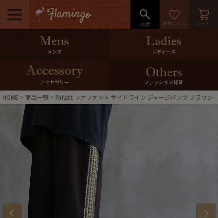
メニュー
500pt＆10％Offクーポンプレゼン
メンズ
レディース
ト
10％0ffクーポンプレゼント
アクセサリー
ファッション雑貨
HOME
商品一覧
Fafatt ファファット サイドライン ジャージパンツ ブラウン
ログイン・会員登録
LINE ID連携
お気に入り
マイページ
ご利用ガイド
International Shipping
店舗紹介
特集一覧
s