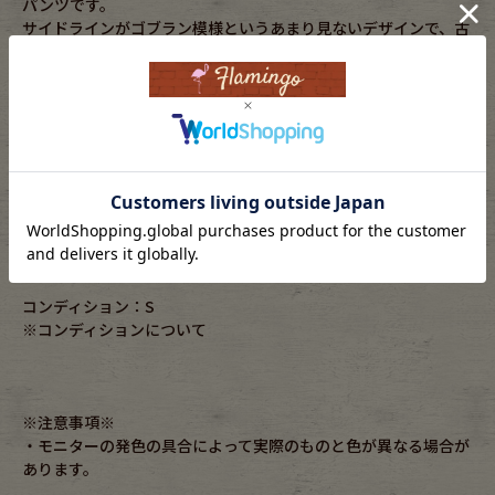
パンツです。
サイドラインがゴブラン模様というあまり見ないデザインで、古
着によく合います。
素材：polyester95%,polyurethane5%
年代：-
実寸サイズ
ウエスト幅：29㎝～43㎝
総丈：95cm
股下：62cm
わたり幅：33cm
裾幅：24cm
コンディション：S
※コンディションについて
※注意事項※
・モニターの発色の具合によって実際のものと色が異なる場合が
あります。