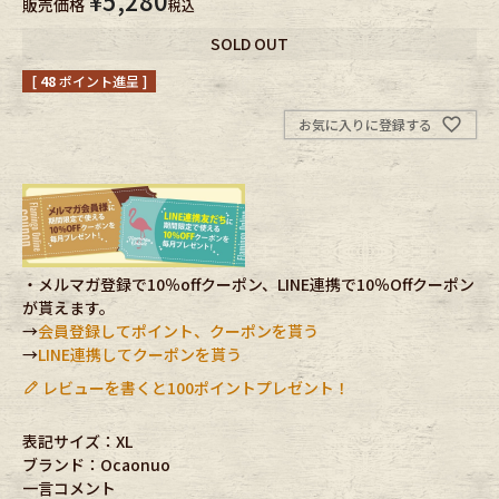
¥
5,280
販売価格
税込
SOLD OUT
Fafatt
Kidswear
[
48
ポイント進呈 ]
小物・アクセサリーから探す
お気に入りに登録する
Eye Wear
Cap
Bag
Stall・Scarf
・メルマガ登録で10％offクーポン、LINE連携で10％Offクーポン
Accessory
Shoes
が貰えます。
→
会員登録してポイント、クーポンを貰う
→
LINE連携してクーポンを貰う
Belt
antique goods
レビューを書くと100ポイントプレゼント！
Keyring
vintage bicycle
表記サイズ：XL
ブランド：Ocaonuo
FAFATT
一言コメント