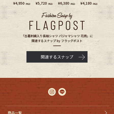
¥
4,950
¥
5,720
¥
6,380
¥
4,180
¥
5,280
（税込）
（税込）
（税込）
（税込）
「古着刺繍入り長袖シャツ パジャマシャツ 花柄」に
関連するスナップ by フラッグポスト
関連するスナップ
商品一覧