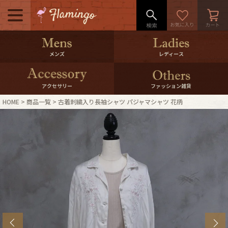
メニュー
500pt＆10％Offクーポンプレゼン
メンズ
レディース
ト
10％0ffクーポンプレゼント
アクセサリー
ファッション雑貨
HOME
商品一覧
古着刺繍入り長袖シャツ パジャマシャツ 花柄
ログイン・会員登録
LINE ID連携
お気に入り
マイページ
ご利用ガイド
International Shipping
店舗紹介
特集一覧
s