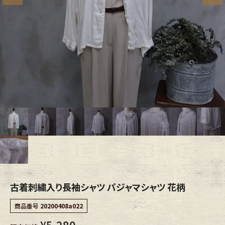
ブランドから探す
スタッフコーディネート
年代から探す
古着卸DOCK
メンズ商品カテゴリーから探す
Tops
Outer
Bottoms
Fafatt
レディース商品カテゴリーから探す
古着刺繍入り長袖シャツ パジャマシャツ 花柄
Tops
Bottoms
商品番号
20200408a022
Outer
One Piece