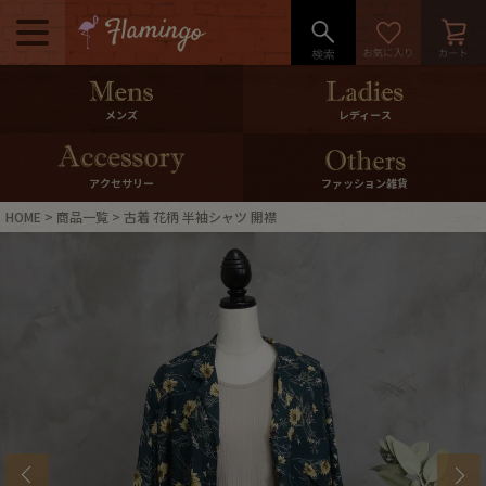
メニュー
500pt＆10％Offクーポンプレゼン
メンズ
レディース
ト
10％0ffクーポンプレゼント
アクセサリー
ファッション雑貨
HOME
商品一覧
古着 花柄 半袖シャツ 開襟
ログイン・会員登録
LINE ID連携
お気に入り
マイページ
ご利用ガイド
International Shipping
店舗紹介
特集一覧
s