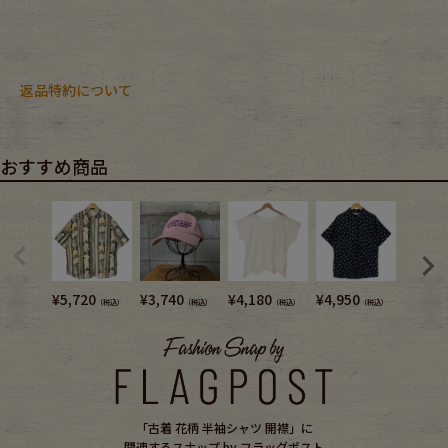
返品特約について
おすすめ商品
¥
5,720
¥
3,740
¥
4,180
¥
4,950
¥
4,180
（税込）
（税込）
（税込）
（税込）
「古着 花柄 半袖シャツ 開襟」に
関連するスナップ by フラッグポスト