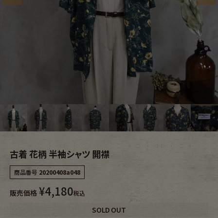
ブランドから探す
スタッフコーディネート
年代から探す
古着卸DOCK
メンズ商品カテゴリーから探す
Tops
Outer
Bottoms
Fafatt
古着 花柄 半袖シャツ 開襟
レディース商品カテゴリーから探す
商品番号
20200408a048
¥
4,180
Tops
Bottoms
販売価格
税込
SOLD OUT
Outer
One Piece