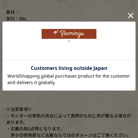
素材：-
年代：00s
実寸サイズ
着丈：66cm
身幅：55cm
肩幅：43cm
ゆき丈：-cm
袖丈：28cm
コンディション：B
※コンディションについて
※注意事項※
・モニターの発色の具合によって実際のものと色が異なる場合が
あります。
・古着の為1点物となります。
多少の使用感など古着ならではのダメージはご了承ください。