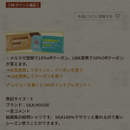
[
68
ポイント進呈 ]
Fafatt
Kidswear
お気に入りに登録する
小物・アクセサリーから探す
Eye Wear
Cap
・メルマガ登録で10％offクーポン、LINE連携で10％Offクーポン
が貰えます。
Bag
Stall・Scarf
→
会員登録してポイント、クーポンを貰う
→
LINE連携してクーポンを貰う
Accessory
Shoes
レビューを書くと100ポイントプレゼント！
Belt
antique goods
表記サイズ：S
ブランド：SILK HOUSE
Keyring
vintage bicycle
一言コメント
絵画風の総柄シャツです。 SILK100%でサラッと着れるので長い
FAFATT
シーズン使うことができます。