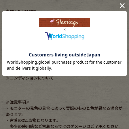
素材：SILK100%
年代：00s
実寸サイズ
着丈：79cm
身幅：56cm
肩幅：50cm
ゆき丈：-cm
袖丈：60cm
コンディション：B
※コンディションについて
※注意事項※
・モニターの発色の具合によって実際のものと色が異なる場合が
あります。
・古着の為1点物となります。
多少の使用感など古着ならではのダメージはご了承ください。