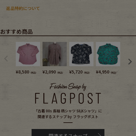
返品特約について
おすすめ商品
¥
8,580
¥
2,090
¥
5,720
¥
4,950
¥
4,180
（税込）
（税込）
（税込）
（税込）
「古着 00s 長袖 柄シャツ SILKシャツ」に
関連するスナップ by フラッグポスト
関連するスナップ