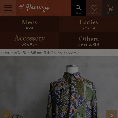
メニュー
500pt＆10％Offクーポンプレゼン
メンズ
レディース
ト
10％0ffクーポンプレゼント
アクセサリー
ファッション雑貨
HOME
商品一覧
古着 00s 長袖 柄シャツ SILKシャツ
ログイン・会員登録
LINE ID連携
お気に入り
マイページ
ご利用ガイド
International Shipping
店舗紹介
特集一覧
s