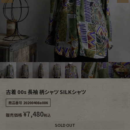
ブランドから探す
スタッフコーディネート
年代から探す
古着卸DOCK
メンズ商品カテゴリーから探す
Tops
Outer
Bottoms
Fafatt
古着 00s 長袖 柄シャツ SILKシャツ
レディース商品カテゴリーから探す
商品番号
20200408a086
¥
7,480
Tops
Bottoms
販売価格
税込
SOLD OUT
Outer
One Piece