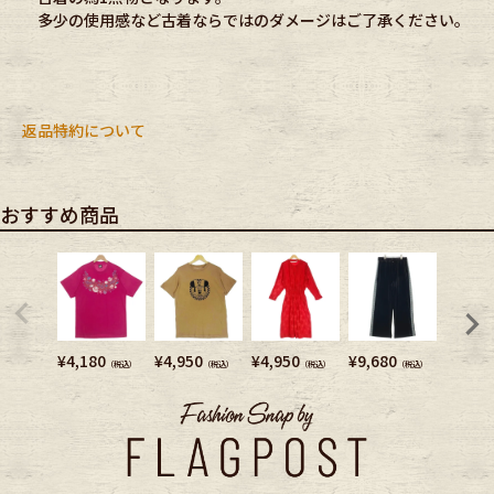
多少の使用感など古着ならではのダメージはご了承ください。
返品特約について
おすすめ商品
¥
4,180
¥
4,950
¥
4,950
¥
9,680
¥
11,8
（税込）
（税込）
（税込）
（税込）