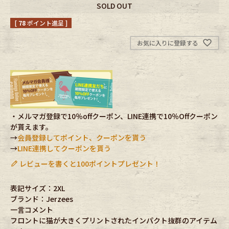
SOLD OUT
Fafatt
Kidswear
[
78
ポイント進呈 ]
お気に入りに登録する
小物・アクセサリーから探す
Eye Wear
Cap
Bag
Stall・Scarf
・メルマガ登録で10％offクーポン、LINE連携で10％Offクーポン
が貰えます。
→
会員登録してポイント、クーポンを貰う
Accessory
Shoes
→
LINE連携してクーポンを貰う
レビューを書くと100ポイントプレゼント！
Belt
antique goods
表記サイズ：2XL
Keyring
vintage bicycle
ブランド：Jerzees
一言コメント
FAFATT
フロントに猫が大きくプリントされたインパクト抜群のアイテム