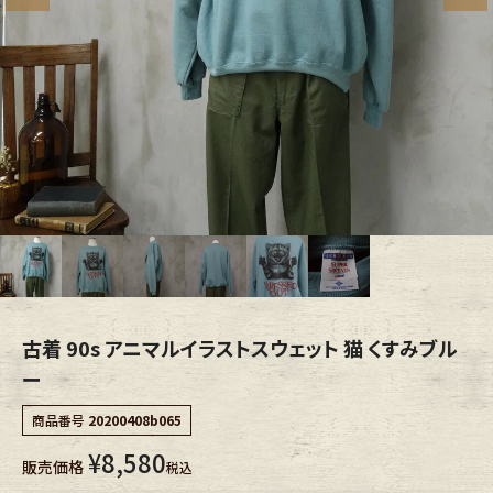
ブランドから探す
スタッフコーディネート
年代から探す
古着卸DOCK
メンズ商品カテゴリーから探す
Tops
Outer
Bottoms
Fafatt
古着 90s アニマルイラストスウェット 猫 くすみブル
レディース商品カテゴリーから探す
ー
商品番号
20200408b065
Tops
Bottoms
¥
8,580
販売価格
税込
Outer
One Piece