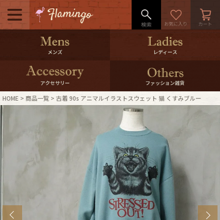
メニュー
500pt＆10％Offクーポンプレゼン
メンズ
レディース
ト
10％0ffクーポンプレゼント
アクセサリー
ファッション雑貨
HOME
商品一覧
古着 90s アニマルイラストスウェット 猫 くすみブルー
ログイン・会員登録
LINE ID連携
お気に入り
マイページ
ご利用ガイド
International Shipping
店舗紹介
特集一覧
s