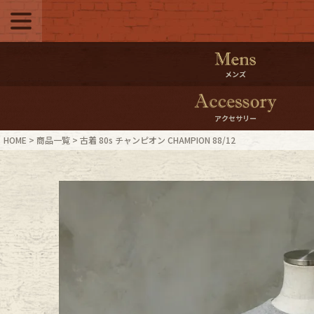
メニュー
500pt＆10％Offク
メンズ
10％0ffクーポンプ
アクセサリー
ログイン・会員登録
LINE ID
HOME
商品一覧
古着 80s チャンピオン CHAMPION 88/12
お気に入り
マイペー
ご利用ガイド
Internati
店舗紹介
特集一覧
ブランドから探す
スタッフ