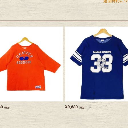
返品特約につ
e goods
e bicycle
80
¥
9,680
（税込）
（税込）