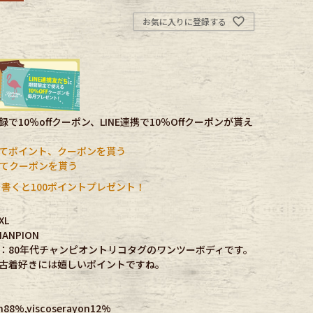
お気に入りに登録する
で10％offクーポン、LINE連携で10％Offクーポンが貰え
てポイント、クーポンを貰う
携してクーポンを貰う
書くと100ポイントプレゼント！
XL
ANPION
：80年代チャンピオントリコタグのワンツーボディです。
古着好きには嬉しいポイントですね。
88%,viscoserayon12%