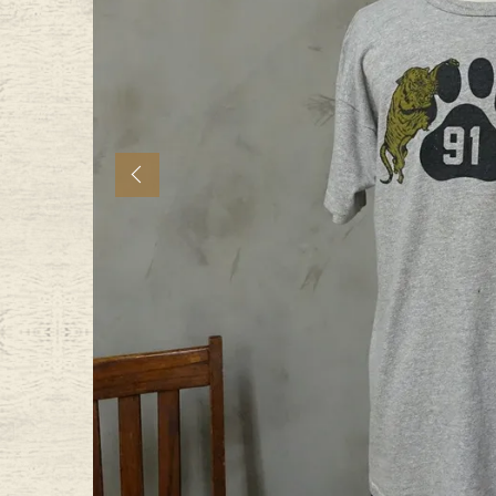
年代から探す
古着卸DO
メンズ商品カテゴリーから探
Previous
Tops
Outer
Bottoms
Fafatt
レディース商品カテゴリーから
Tops
Botto