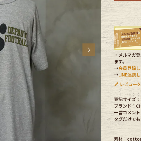
CK
す
Next
・メルマガ登録
ます。
→
会員登録し
→
LINE連
レビューを
表記サイズ：
ブランド：CH
探す
一言コメント
タグだけでも
ms
素材：cotton