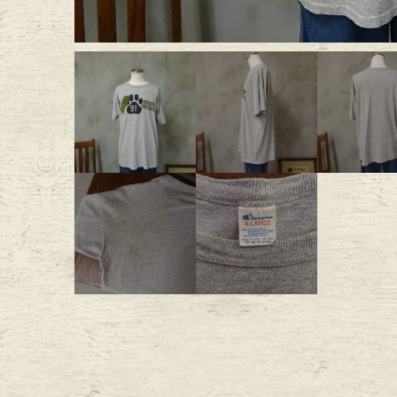
Outer
One Pi
Fafatt
Kidsw
小物・アクセサリーから探
Eye Wear
Cap
Bag
Stall・
Accessory
Shoes