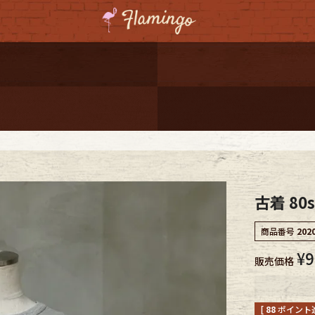
ーポンプレゼント
レゼント
連携
ジ
古着 80s
onal Shipping
商品番号
202
¥
9
販売価格
コーディネート
[
88
ポイント進