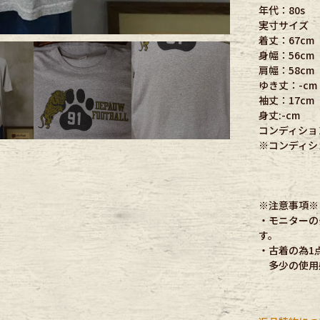
年代：80s
実寸サイズ
ece
着丈：67cm
身幅：56cm
肩幅：58cm
ear
ゆき丈：-cm
袖丈：17cm
身丈:-cm
コンディショ
す
※コンディシ
※注意事項※
・モニターの
す。
Scarf
・古着の為1
多少の使用