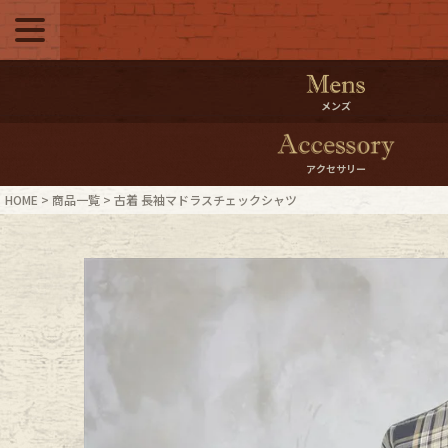
メニュー
500pt＆10％Offク
メンズ
10％0ffクーポンプ
アクセサリー
ログイン・会員登録
LINE ID
HOME
商品一覧
古着 長袖マドラスチェックシャツ
お気に入り
マイペー
ご利用ガイド
Internati
店舗紹介
特集一覧
ブランドから探す
スタッフ