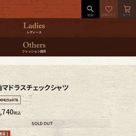
レディース
ファッション雑貨
袖マドラスチェックシャツ
00415a076
,740
税込
SOLD OUT
呈 ]