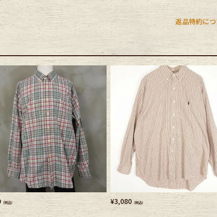
e goods
返品特約につ
e bicycle
0
¥
3,080
（税込）
（税込）