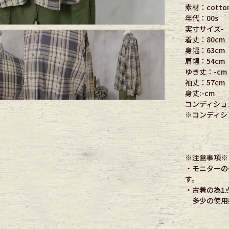
素材：cotton
年代：00s
ece
実寸サイズ-
着丈：80cm
身幅：63cm
ear
肩幅：54cm
ゆき丈：-cm
袖丈：57cm
身丈:-cm
す
コンディショ
※コンディシ
※注意事項※
・モニターの
Scarf
す。
・古着の為1
多少の使用