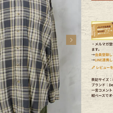
CK
す
Next
・メルマガ登録
ます。
→
会員登録し
→
LINE連
レビューを
表記サイズ：
ブランド：Dea
探す
一言コメント
紺ベースでオ
ms