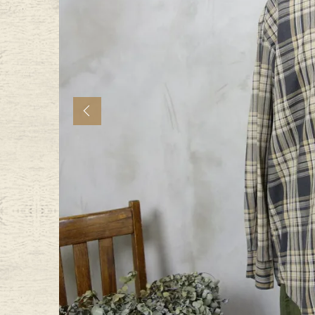
年代から探す
古着卸DO
メンズ商品カテゴリーから探
Previous
Tops
Outer
Bottoms
Fafatt
レディース商品カテゴリーから
Tops
Botto