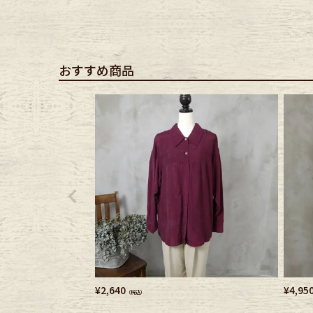
Belt
antiqu
Keyring
vintag
おすすめ商品
FAFATT
¥
2,640
¥
4,95
（税込）