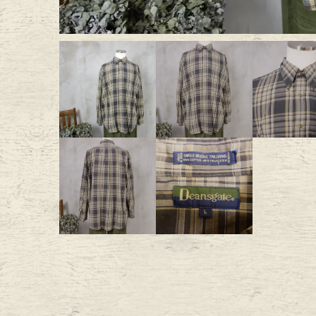
Outer
One Pi
Fafatt
Kidsw
小物・アクセサリーから探
Eye Wear
Cap
Bag
Stall・
Accessory
Shoes