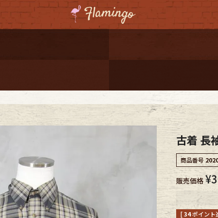
ーポンプレゼント
レゼント
連携
ジ
古着 長
onal Shipping
商品番号
202
¥
3
販売価格
コーディネート
[
34
ポイント進