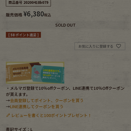
商品番号
20200418b079
¥
6,380
Fafatt
Kidswear
販売価格
税込
SOLD OUT
小物・アクセサリーから探す
[
58
ポイント進呈 ]
お気に入りに登録する
Eye Wear
Cap
Bag
Stall・Scarf
Accessory
Shoes
・メルマガ登録で10％offクーポン、LINE連携で10％Offクーポン
が貰えます。
Belt
antique goods
→
会員登録してポイント、クーポンを貰う
→
LINE連携してクーポンを貰う
Keyring
vintage bicycle
レビューを書くと100ポイントプレゼント！
FAFATT
表記サイズ：L