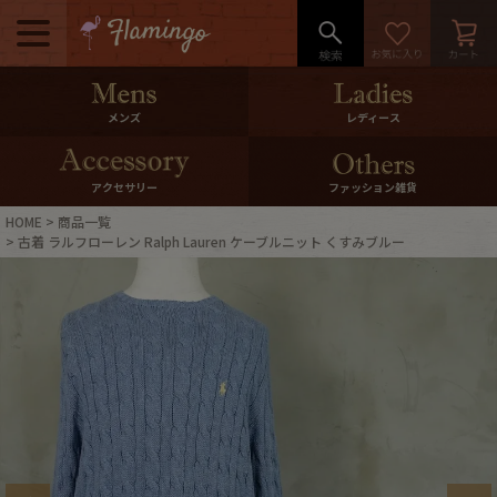
メニュー
500pt＆10％Offクーポンプレゼン
メンズ
レディース
ト
10％0ffクーポンプレゼント
アクセサリー
ファッション雑貨
HOME
商品一覧
ログイン・会員登録
LINE ID連携
古着 ラルフローレン Ralph Lauren ケーブルニット くすみブルー
お気に入り
マイページ
ご利用ガイド
International Shipping
店舗紹介
特集一覧