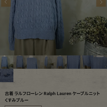
s
ブランドから探す
スタッフコーディネート
年代から探す
古着卸DOCK
メンズ商品カテゴリーから探す
Tops
Outer
Bottoms
Fafatt
レディース商品カテゴリーから探す
古着 ラルフローレン Ralph Lauren ケーブルニット
Tops
Bottoms
くすみブルー
Outer
One Piece