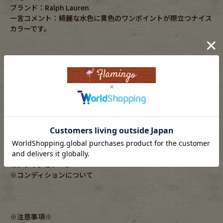
ブランド：Ralph Lauren
一言コメント：綺麗な水色に黄色のワンポイントが際立つナイス
カラーです。
素材：cotton100%
年代：-
実寸サイズ
着丈：67cm
身幅：57cm
肩幅：48cm
ゆき丈：-cm
袖丈：74cm
身丈:-cm
コンディション：B
※コンディションについて
※注意事項※